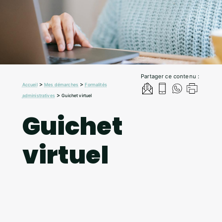
Partager ce contenu :
>
>
Accueil
Mes démarches
Formalités
>
administratives
Guichet virtuel
Guichet
virtuel