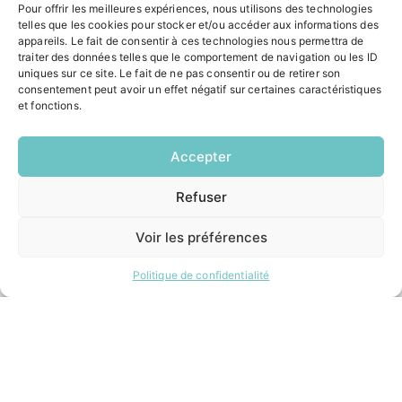
Pour offrir les meilleures expériences, nous utilisons des technologies
ACCÉS RAPIDES
telles que les cookies pour stocker et/ou accéder aux informations des
appareils. Le fait de consentir à ces technologies nous permettra de
Contacter la mairie
traiter des données telles que le comportement de navigation ou les ID
Pôle santé
uniques sur ce site. Le fait de ne pas consentir ou de retirer son
Le Saucatais
consentement peut avoir un effet négatif sur certaines caractéristiques
et fonctions.
Formalités administratives
Restauration scolaire
Demander un composteur
Accepter
Refuser
EN
INFORMATIONS LÉGALES
1 CLIC
Mentions légales
Voir les préférences
Politique de confidentialité
Plan du site
Politique de confidentialité
ESPACE MUNICIPALITÉ