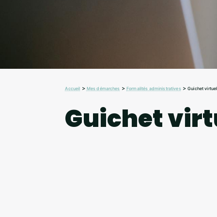
>
>
>
Accueil
Mes démarches
Formalités administratives
Guichet virtue
Guichet virt