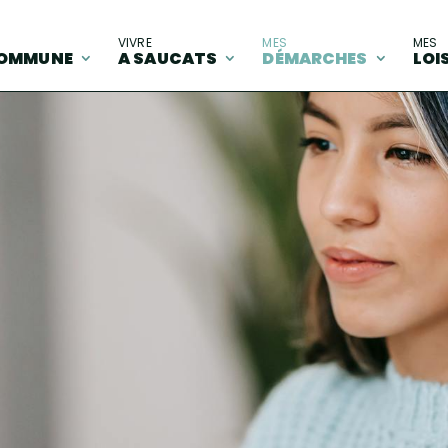
A
VIVRE
MES
MES
OMMUNE
A SAUCATS
DÉMARCHES
LOI