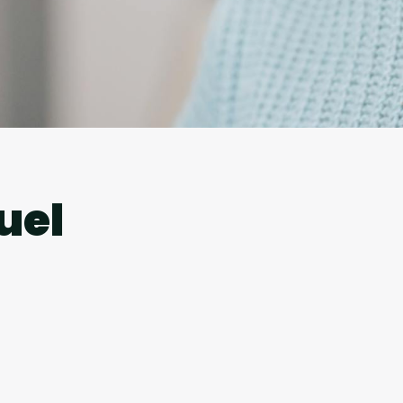
l
uel