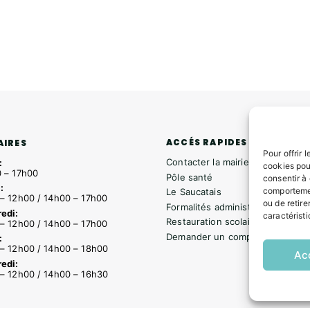
ACCÉS RAPIDES
AIRES
Pour offrir 
Contacter la mairie
:
cookies pou
 – 17h00
Pôle santé
consentir à
:
comportemen
Le Saucatais
– 12h00 / 14h00 – 17h00
ou de retire
Formalités administratives
edi:
caractéristi
Restauration scolaire
– 12h00 / 14h00 – 17h00
Demander un composteur
:
– 12h00 / 14h00 – 18h00
Ac
edi:
– 12h00 / 14h00 – 16h30