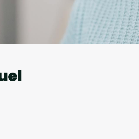
l
uel