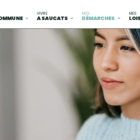
A
VIVRE
MES
MES
OMMUNE
A SAUCATS
DÉMARCHES
LOI