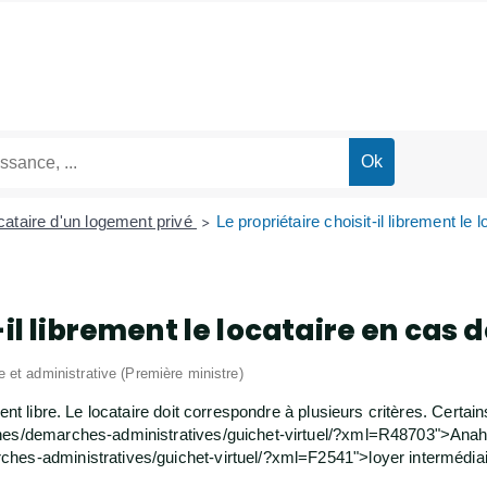
cataire d'un logement privé
Le propriétaire choisit-il librement l
>
-il librement le locataire en cas
le et administrative (Première ministre)
ent libre. Le locataire doit correspondre à plusieurs critères. Certai
hes/demarches-administratives/guichet-virtuel/?xml=R48703">Anah</
s-administratives/guichet-virtuel/?xml=F2541">loyer intermédiaire (