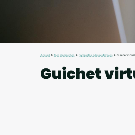
>
>
>
Accueil
Mes démarches
Formalités administratives
Guichet virtue
Guichet virt