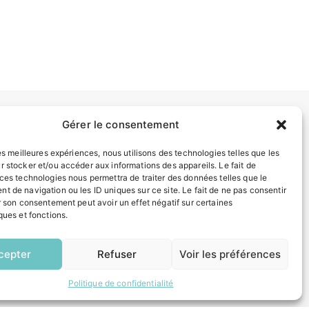
Gérer le consentement
INFORMATIONS LÉGALES
les meilleures expériences, nous utilisons des technologies telles que les
Mentions légales
r stocker et/ou accéder aux informations des appareils. Le fait de
Politique de confidentialité
 ces technologies nous permettra de traiter des données telles que le
t de navigation ou les ID uniques sur ce site. Le fait de ne pas consentir
Plan du site
r son consentement peut avoir un effet négatif sur certaines
ques et fonctions.
ESPACE MUNICIPALITÉ
EN
1 CLIC
cepter
Refuser
Voir les préférences
Politique de confidentialité