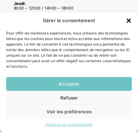
Jeudi:
8h30 – 12h00 / 14h00 – 18h00
Vendredi:
8h30 – 12h00 / 14h00 – 16h30
Gérer le consentement
Pour offrir les meilleures expériences, nous utilisons des technologies
telles que les cookies pour stocker et/ou accéder aux informations des
ACCÉS RAPIDES
appareils. Le fait de consentir à ces technologies nous permettra de
Contacter la mairie
traiter des données telles que le comportement de navigation ou les ID
uniques sur ce site. Le fait de ne pas consentir ou de retirer son
Pôle santé
consentement peut avoir un effet négatif sur certaines caractéristiques
Le Saucatais
et fonctions.
Formalités administratives
Restauration scolaire
Demander un composteur
Accepter
Refuser
EN
INFORMATIONS LÉGALES
1 CLIC
Voir les préférences
Mentions légales
Politique de confidentialité
Politique de confidentialité
Plan du site