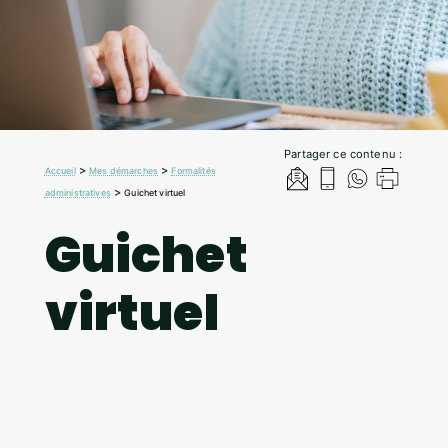
Partager ce contenu :
>
>
Accueil
Mes démarches
Formalités
>
administratives
Guichet virtuel
Guichet
virtuel