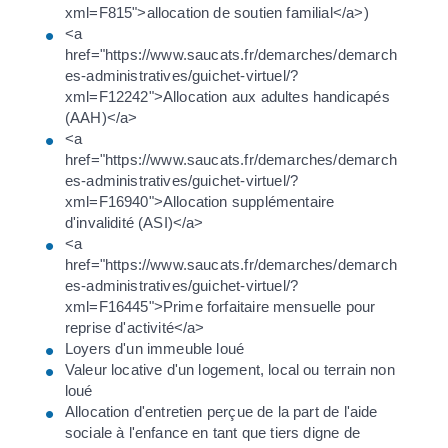
xml=F815">allocation de soutien familial</a>)
<a
href="https://www.saucats.fr/demarches/demarch
es-administratives/guichet-virtuel/?
xml=F12242">Allocation aux adultes handicapés
(AAH)</a>
<a
href="https://www.saucats.fr/demarches/demarch
es-administratives/guichet-virtuel/?
xml=F16940">Allocation supplémentaire
d'invalidité (ASI)</a>
<a
href="https://www.saucats.fr/demarches/demarch
es-administratives/guichet-virtuel/?
xml=F16445">Prime forfaitaire mensuelle pour
reprise d'activité</a>
Loyers d'un immeuble loué
Valeur locative d'un logement, local ou terrain non
loué
Allocation d'entretien perçue de la part de l'aide
sociale à l'enfance en tant que tiers digne de