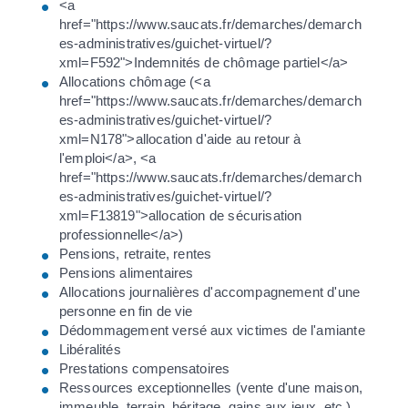
<a
href="https://www.saucats.fr/demarches/demarch
es-administratives/guichet-virtuel/?
xml=F592">Indemnités de chômage partiel</a>
Allocations chômage (<a
href="https://www.saucats.fr/demarches/demarch
es-administratives/guichet-virtuel/?
xml=N178">allocation d'aide au retour à
l'emploi</a>, <a
href="https://www.saucats.fr/demarches/demarch
es-administratives/guichet-virtuel/?
xml=F13819">allocation de sécurisation
professionnelle</a>)
Pensions, retraite, rentes
Pensions alimentaires
Allocations journalières d'accompagnement d'une
personne en fin de vie
Dédommagement versé aux victimes de l'amiante
Libéralités
Prestations compensatoires
Ressources exceptionnelles (vente d'une maison,
immeuble, terrain, héritage, gains aux jeux, etc.)