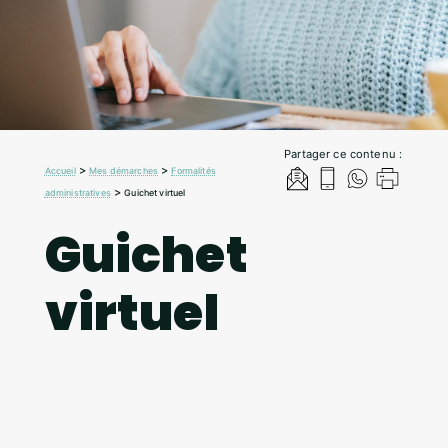
Partager ce contenu :
>
>
Accueil
Mes démarches
Formalités
>
administratives
Guichet virtuel
Guichet
virtuel