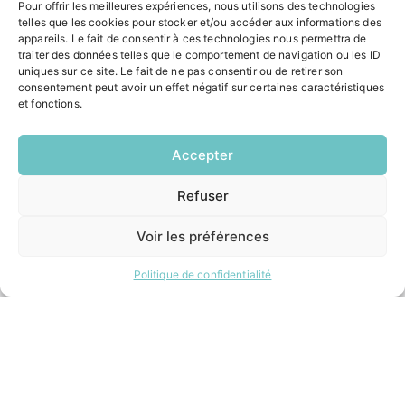
Pour offrir les meilleures expériences, nous utilisons des technologies
Vendredi:
8h30 – 12h00 / 14h00 – 16h30
telles que les cookies pour stocker et/ou accéder aux informations des
appareils. Le fait de consentir à ces technologies nous permettra de
traiter des données telles que le comportement de navigation ou les ID
uniques sur ce site. Le fait de ne pas consentir ou de retirer son
ACCÉS RAPIDES
consentement peut avoir un effet négatif sur certaines caractéristiques
et fonctions.
Contacter la mairie
Pôle santé
Le Saucatais
Accepter
Formalités administratives
Restauration scolaire
Refuser
EN
Demander un composteur
1 CLIC
Voir les préférences
INFORMATIONS LÉGALES
Politique de confidentialité
Mentions légales
Politique de confidentialité
Plan du site
ESPACE MUNICIPALITÉ