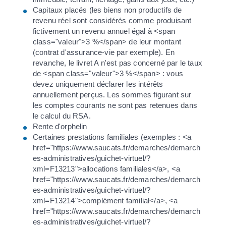
Capitaux placés (les biens non productifs de
revenu réel sont considérés comme produisant
fictivement un revenu annuel égal à <span
class="valeur">3 %</span> de leur montant
(contrat d'assurance-vie par exemple). En
revanche, le livret A n'est pas concerné par le taux
de <span class="valeur">3 %</span> : vous
devez uniquement déclarer les intérêts
annuellement perçus. Les sommes figurant sur
les comptes courants ne sont pas retenues dans
le calcul du RSA.
Rente d'orphelin
Certaines prestations familiales (exemples : <a
href="https://www.saucats.fr/demarches/demarch
es-administratives/guichet-virtuel/?
xml=F13213">allocations familiales</a>, <a
href="https://www.saucats.fr/demarches/demarch
es-administratives/guichet-virtuel/?
xml=F13214">complément familial</a>, <a
href="https://www.saucats.fr/demarches/demarch
es-administratives/guichet-virtuel/?