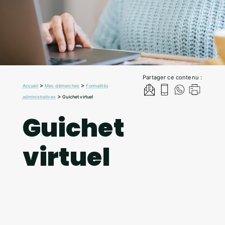
Partager ce contenu :
>
>
Accueil
Mes démarches
Formalités
>
administratives
Guichet virtuel
Guichet
virtuel