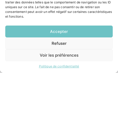
traiter des données telles que le comportement de navigation ou les ID
Formalités administratives
uniques sur ce site. Le fait de ne pas consentir ou de retirer son
Restauration scolaire
consentement peut avoir un effet négatif sur certaines caractéristiques
Demander un composteur
et fonctions.
Accepter
INFORMATIONS LÉGALES
Mentions légales
Refuser
EN
Politique de confidentialité
1 CLIC
Plan du site
Voir les préférences
Politique de confidentialité
ESPACE MUNICIPALITÉ
Contacter la mairie
Pôle santé
Le Saucatais
Formalités administratives
Restauration scolaire
Demander un composteur