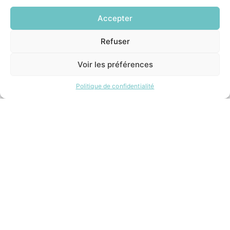
Accepter
INFORMATIONS LÉGALES
Refuser
EN
Mentions légales
1 CLIC
Politique de confidentialité
Voir les préférences
Plan du site
Politique de confidentialité
ESPACE MUNICIPALITÉ
Contacter la mairie
Pôle santé
Le Saucatais
Formalités administratives
Restauration scolaire
Demander un composteur