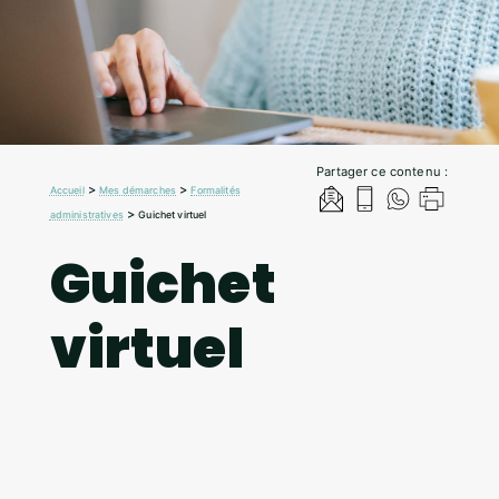
Partager ce contenu :
>
>
Accueil
Mes démarches
Formalités
>
administratives
Guichet virtuel
Guichet
virtuel