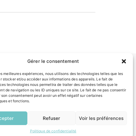
Gérer le consentement
les meilleures expériences, nous utilisons des technologies telles que les
INFORMATIONS LÉGALES
r stocker et/ou accéder aux informations des appareils. Le fait de
 ces technologies nous permettra de traiter des données telles que le
Mentions légales
t de navigation ou les ID uniques sur ce site. Le fait de ne pas consentir
Politique de confidentialité
r son consentement peut avoir un effet négatif sur certaines
Plan du site
ques et fonctions.
EN
1 CLIC
ESPACE MUNICIPALITÉ
cepter
Refuser
Voir les préférences
Politique de confidentialité