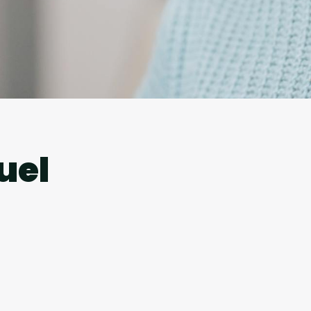
l
uel