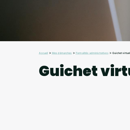
>
>
>
Accueil
Mes démarches
Formalités administratives
Guichet virtue
Guichet virt