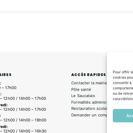
Pour offrir 
ACCÉS RAPIDES
AIRES
cookies pou
consentir à
Contacter la mairie
:
 – 17h00
comportemen
Pôle santé
ou de retire
:
Le Saucatais
– 12h00 / 14h00 – 17h00
caractéristi
Formalités administratives
edi:
Restauration scolaire
– 12h00 / 14h00 – 17h00
Demander un composteur
Ac
:
– 12h00 / 14h00 – 18h00
edi:
– 12h00 / 14h00 – 16h30