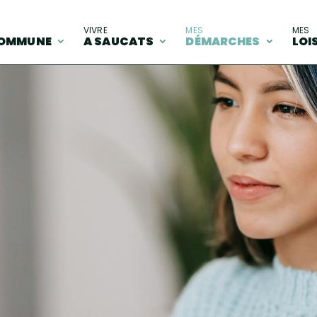
A
VIVRE
MES
MES
OMMUNE
A SAUCATS
DÉMARCHES
LOI