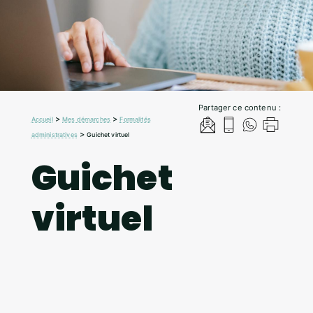
Partager ce contenu :
>
>
Accueil
Mes démarches
Formalités
>
administratives
Guichet virtuel
Guichet
virtuel