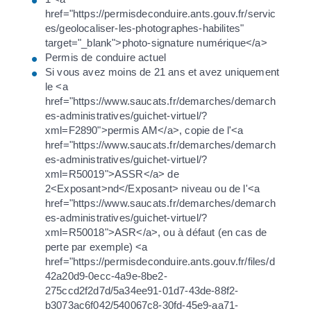
href="https://permisdeconduire.ants.gouv.fr/servic
es/geolocaliser-les-photographes-habilites"
target="_blank">photo-signature numérique</a>
Permis de conduire actuel
Si vous avez moins de 21 ans et avez uniquement
le <a
href="https://www.saucats.fr/demarches/demarch
es-administratives/guichet-virtuel/?
xml=F2890">permis AM</a>, copie de l'<a
href="https://www.saucats.fr/demarches/demarch
es-administratives/guichet-virtuel/?
xml=R50019">ASSR</a> de
2<Exposant>nd</Exposant> niveau ou de l'<a
href="https://www.saucats.fr/demarches/demarch
es-administratives/guichet-virtuel/?
xml=R50018">ASR</a>, ou à défaut (en cas de
perte par exemple) <a
href="https://permisdeconduire.ants.gouv.fr/files/d
42a20d9-0ecc-4a9e-8be2-
275ccd2f2d7d/5a34ee91-01d7-43de-88f2-
b3073ac6f042/540067c8-30fd-45e9-aa71-