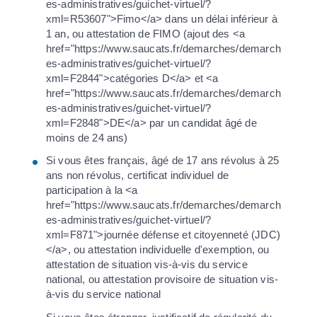
es-administratives/guichet-virtuel/?
xml=R53607">Fimo</a> dans un délai inférieur à
1 an, ou attestation de FIMO (ajout des <a
href="https://www.saucats.fr/demarches/demarch
es-administratives/guichet-virtuel/?
xml=F2844">catégories D</a> et <a
href="https://www.saucats.fr/demarches/demarch
es-administratives/guichet-virtuel/?
xml=F2848">DE</a> par un candidat âgé de
moins de 24 ans)
Si vous êtes français, âgé de 17 ans révolus à 25
ans non révolus, certificat individuel de
participation à la <a
href="https://www.saucats.fr/demarches/demarch
es-administratives/guichet-virtuel/?
xml=F871">journée défense et citoyenneté (JDC)
</a>, ou attestation individuelle d'exemption, ou
attestation de situation vis-à-vis du service
national, ou attestation provisoire de situation vis-
à-vis du service national