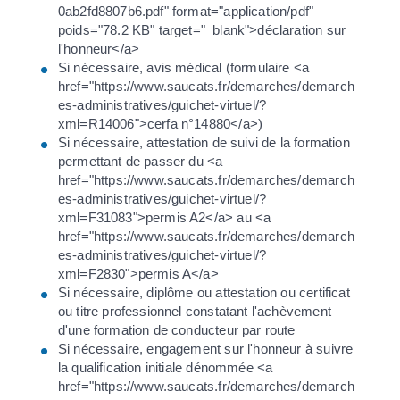
0ab2fd8807b6.pdf" format="application/pdf"
poids="78.2 KB" target="_blank">déclaration sur
l'honneur</a>
Si nécessaire, avis médical (formulaire <a
href="https://www.saucats.fr/demarches/demarch
es-administratives/guichet-virtuel/?
xml=R14006">cerfa n°14880</a>)
Si nécessaire, attestation de suivi de la formation
permettant de passer du <a
href="https://www.saucats.fr/demarches/demarch
es-administratives/guichet-virtuel/?
xml=F31083">permis A2</a> au <a
href="https://www.saucats.fr/demarches/demarch
es-administratives/guichet-virtuel/?
xml=F2830">permis A</a>
Si nécessaire, diplôme ou attestation ou certificat
ou titre professionnel constatant l'achèvement
d'une formation de conducteur par route
Si nécessaire, engagement sur l'honneur à suivre
la qualification initiale dénommée <a
href="https://www.saucats.fr/demarches/demarch