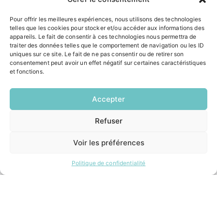
Mardi:
8h30 – 12h00 / 14h00 – 17h00
Mercredi:
Pour offrir les meilleures expériences, nous utilisons des technologies
8h30 – 12h00 / 14h00 – 17h00
telles que les cookies pour stocker et/ou accéder aux informations des
Jeudi:
appareils. Le fait de consentir à ces technologies nous permettra de
8h30 – 12h00 / 14h00 – 18h00
traiter des données telles que le comportement de navigation ou les ID
Vendredi:
uniques sur ce site. Le fait de ne pas consentir ou de retirer son
8h30 – 12h00 / 14h00 – 16h30
consentement peut avoir un effet négatif sur certaines caractéristiques
et fonctions.
ACCÉS RAPIDES
Accepter
Contacter la mairie
Pôle santé
Refuser
EN
Le Saucatais
1 CLIC
Formalités administratives
Voir les préférences
Restauration scolaire
Demander un composteur
Politique de confidentialité
INFORMATIONS LÉGALES
Mentions légales