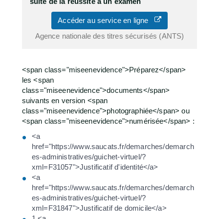
suite de la réussite à un examen
Accéder au service en ligne
Agence nationale des titres sécurisés (ANTS)
<span class="miseenevidence">Préparez</span>
les <span
class="miseenevidence">documents</span>
suivants en version <span
class="miseenevidence">photographiée</span> ou
<span class="miseenevidence">numérisée</span> :
<a
href="https://www.saucats.fr/demarches/demarch
es-administratives/guichet-virtuel/?
xml=F31057">Justificatif d'identité</a>
<a
href="https://www.saucats.fr/demarches/demarch
es-administratives/guichet-virtuel/?
xml=F31847">Justificatif de domicile</a>
1 <a