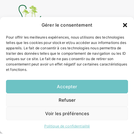
Gérer le consentement
Pour offrir les meilleures expériences, nous utilisons des technologies
telles que les cookies pour stocker et/ou accéder aux informations des
4 rue Louis Roger GIRAUDEAU,
appareils. Le fait de consentir à ces technologies nous permettra de
33650 SAUCATS
traiter des données telles que le comportement de navigation ou les ID
Tél.
05 57 97 70 20
uniques sur ce site. Le fait de ne pas consentir ou de retirer son
Mail.
mairie@saucats.fr
consentement peut avoir un effet négatif sur certaines caractéristiques
et fonctions.
NOUS CONTACTER
Accepter
HORAIRES
Refuser
EN
Lundi:
1 CLIC
14h00 – 17h00
Voir les préférences
Mardi:
8h30 – 12h00 / 14h00 – 17h00
Mercredi:
Politique de confidentialité
8h30 – 12h00 / 14h00 – 17h00