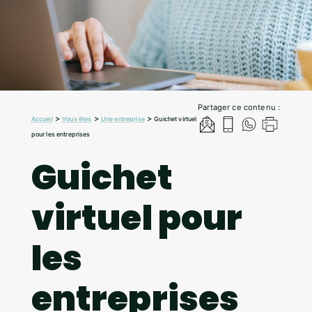
Partager ce contenu :
>
>
>
Accueil
Vous êtes
Une entreprise
Guichet virtuel
pour les entreprises
Guichet
virtuel pour
les
entreprises