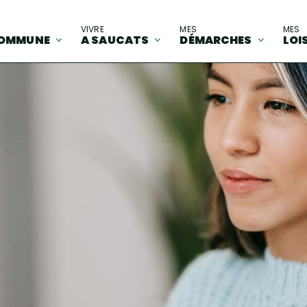
A
VIVRE
MES
MES
OMMUNE
A SAUCATS
DÉMARCHES
LOI