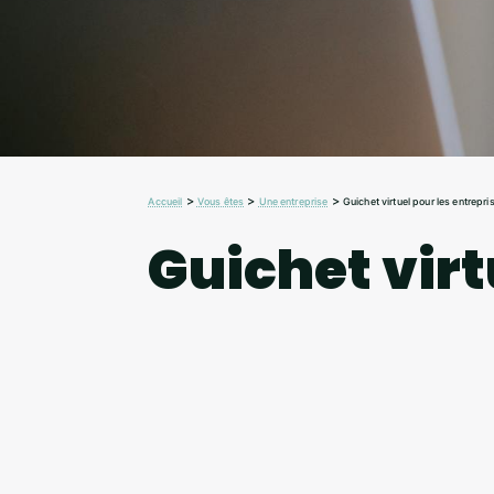
>
>
>
Accueil
Vous êtes
Une entreprise
Guichet virtuel pour les entrepri
Guichet virt