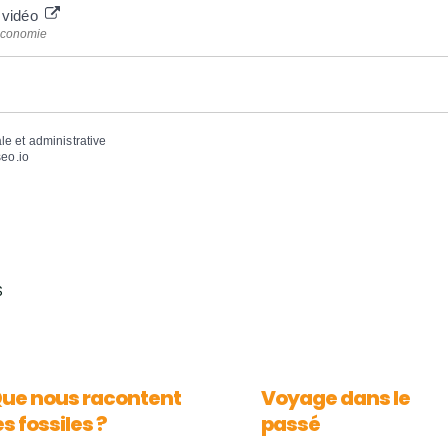
x vidéo
'économie
ale et administrative
eo.io
S
ue nous racontent
Voyage dans le
es fossiles ?
passé