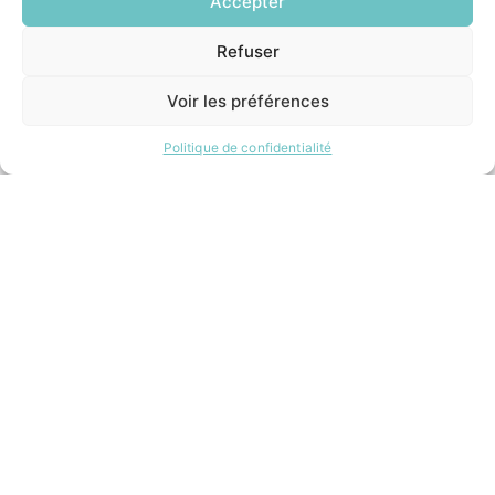
Accepter
Mercredi:
8h30 – 12h00 / 14h00 – 17h00
Jeudi:
Refuser
EN
8h30 – 12h00 / 14h00 – 18h00
1 CLIC
Vendredi:
Voir les préférences
8h30 – 12h00 / 14h00 – 16h30
Politique de confidentialité
ACCÉS RAPIDES
Contacter la mairie
Pôle santé
Le Saucatais
Formalités administratives
Restauration scolaire
Demander un composteur
INFORMATIONS LÉGALES
Mentions légales
Politique de confidentialité
Plan du site