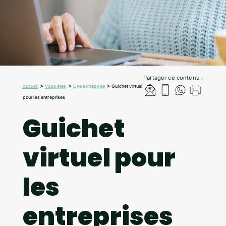
Partager ce contenu :
>
>
>
Accueil
Vous êtes
Une entreprise
Guichet virtuel
pour les entreprises
Guichet
virtuel pour
les
entreprises