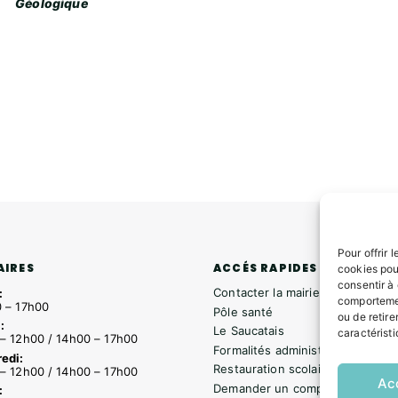
Géologique
Pour offrir 
ACCÉS RAPIDES
AIRES
cookies pou
consentir à
Contacter la mairie
:
comportemen
 – 17h00
Pôle santé
ou de retire
:
Le Saucatais
caractéristi
– 12h00 / 14h00 – 17h00
Formalités administratives
edi:
Restauration scolaire
– 12h00 / 14h00 – 17h00
Ac
Demander un composteur
: