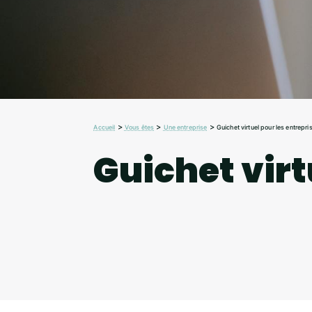
>
>
>
Accueil
Vous êtes
Une entreprise
Guichet virtuel pour les entrepri
Guichet virt