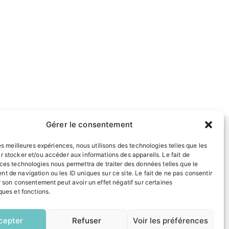
Gérer le consentement
les meilleures expériences, nous utilisons des technologies telles que les
INFORMATIONS LÉGALES
r stocker et/ou accéder aux informations des appareils. Le fait de
 ces technologies nous permettra de traiter des données telles que le
Mentions légales
t de navigation ou les ID uniques sur ce site. Le fait de ne pas consentir
Politique de confidentialité
r son consentement peut avoir un effet négatif sur certaines
Plan du site
ques et fonctions.
EN
1 CLIC
cepter
Refuser
Voir les préférences
ESPACE MUNICIPALITÉ