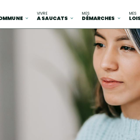
A
VIVRE
MES
MES
OMMUNE
A SAUCATS
DÉMARCHES
LOI