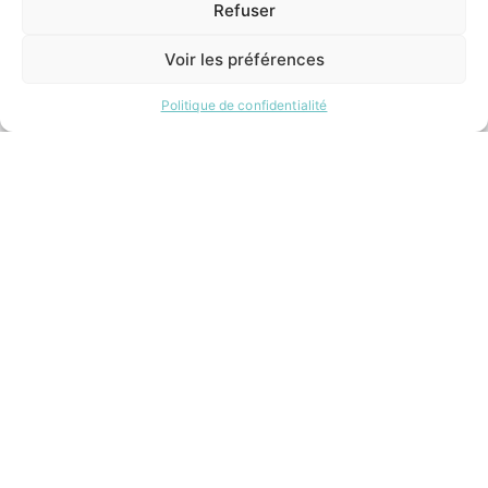
Mardi:
Refuser
EN
8h30 – 12h00 / 14h00 – 17h00
1 CLIC
Mercredi:
Voir les préférences
8h30 – 12h00 / 14h00 – 17h00
Jeudi:
8h30 – 12h00 / 14h00 – 18h00
Politique de confidentialité
Vendredi:
8h30 – 12h00 / 14h00 – 16h30
ACCÉS RAPIDES
Contacter la mairie
Pôle santé
Le Saucatais
Formalités administratives
Restauration scolaire
Demander un composteur
INFORMATIONS LÉGALES
Mentions légales