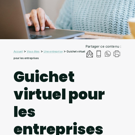
Partager ce contenu :
>
>
>
Accueil
Vous êtes
Une entreprise
Guichet virtuel
pour les entreprises
Guichet
virtuel pour
les
entreprises