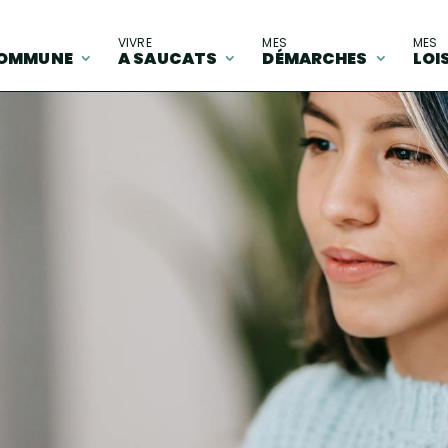
A
VIVRE
MES
MES
OMMUNE
A SAUCATS
DÉMARCHES
LOI