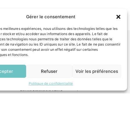
Gérer le consentement
les meilleures expériences, nous utilisons des technologies telles que les
r stocker et/ou accéder aux informations des appareils. Le fait de
 ces technologies nous permettra de traiter des données telles que le
t de navigation ou les ID uniques sur ce site. Le fait de ne pas consentir
r son consentement peut avoir un effet négatif sur certaines
INFORMATIONS LÉGALES
ques et fonctions.
Mentions légales
EN
1 CLIC
Politique de confidentialité
cepter
Refuser
Voir les préférences
Plan du site
Politique de confidentialité
ESPACE MUNICIPALITÉ