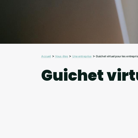
>
>
>
Accueil
Vous êtes
Une entreprise
Guichet virtuel pour les entrepri
Guichet virt