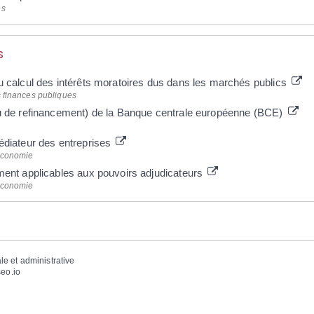
es
s
u calcul des intérêts moratoires dus dans les marchés publics
s finances publiques
ou de refinancement) de la Banque centrale européenne (BCE)
édiateur des entreprises
'économie
ment applicables aux pouvoirs adjudicateurs
'économie
ale et administrative
eo.io