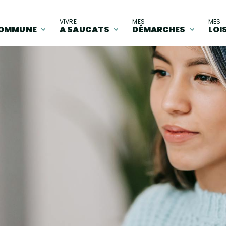
A
VIVRE
MES
MES
OMMUNE
A SAUCATS
DÉMARCHES
LOI