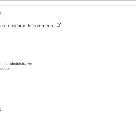
s
s des tribunaux de commerce
ale et administrative
eo.io
S