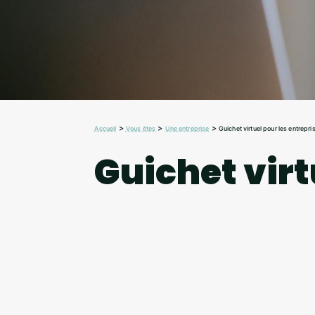
>
>
>
Accueil
Vous êtes
Une entreprise
Guichet virtuel pour les entrepri
Guichet virt