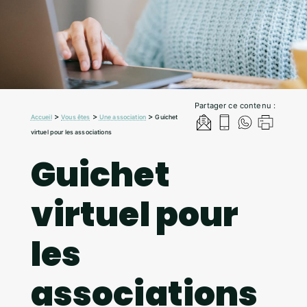
Partager ce contenu :
>
>
>
Accueil
Vous êtes
Une association
Guichet
virtuel pour les associations
Guichet
virtuel pour
les
associations