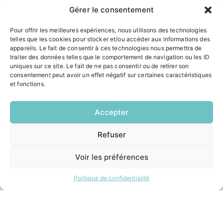
Gérer le consentement
Pour offrir les meilleures expériences, nous utilisons des technologies
4 rue Louis Roger GIRAUDEAU,
telles que les cookies pour stocker et/ou accéder aux informations des
33650 SAUCATS
appareils. Le fait de consentir à ces technologies nous permettra de
Tél.
05 57 97 70 20
traiter des données telles que le comportement de navigation ou les ID
uniques sur ce site. Le fait de ne pas consentir ou de retirer son
Mail.
mairie@saucats.fr
consentement peut avoir un effet négatif sur certaines caractéristiques
et fonctions.
NOUS CONTACTER
Accepter
HORAIRES
Refuser
Lundi:
EN
14h00 – 17h00
1 CLIC
Mardi:
Voir les préférences
8h30 – 12h00 / 14h00 – 17h00
Mercredi:
Politique de confidentialité
8h30 – 12h00 / 14h00 – 17h00
Jeudi:
8h30 – 12h00 / 14h00 – 18h00
Vendredi:
8h30 – 12h00 / 14h00 – 16h30