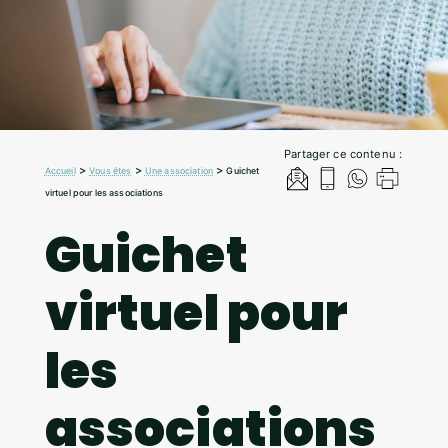
Partager ce contenu :
>
>
>
Accueil
Vous êtes
Une association
Guichet
virtuel pour les associations
Guichet
virtuel pour
les
associations