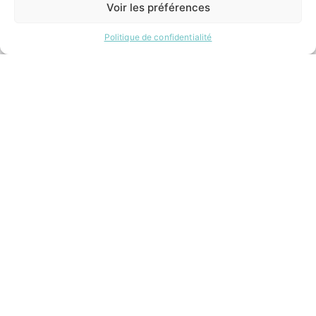
14h00 – 17h00
Voir les préférences
Mardi:
8h30 – 12h00 / 14h00 – 17h00
Politique de confidentialité
Mercredi:
8h30 – 12h00 / 14h00 – 17h00
Jeudi:
8h30 – 12h00 / 14h00 – 18h00
Vendredi:
8h30 – 12h00 / 14h00 – 16h30
ACCÉS RAPIDES
Contacter la mairie
Pôle santé
Le Saucatais
Formalités administratives
Restauration scolaire
Demander un composteur
INFORMATIONS LÉGALES