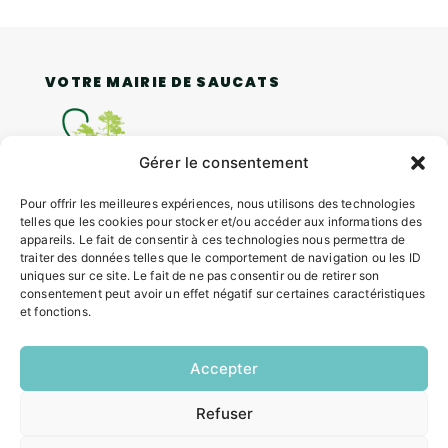
VOTRE MAIRIE DE SAUCATS
Gérer le consentement
Pour offrir les meilleures expériences, nous utilisons des technologies
telles que les cookies pour stocker et/ou accéder aux informations des
4 rue Louis Roger GIRAUDEAU,
appareils. Le fait de consentir à ces technologies nous permettra de
33650 SAUCATS
traiter des données telles que le comportement de navigation ou les ID
uniques sur ce site. Le fait de ne pas consentir ou de retirer son
Tél.
05 57 97 70 20
consentement peut avoir un effet négatif sur certaines caractéristiques
Mail.
mairie@saucats.fr
et fonctions.
NOUS CONTACTER
Accepter
HORAIRES
Refuser
EN
1 CLIC
Lundi: