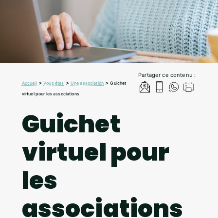
Partager ce contenu :
>
>
>
Accueil
Vous êtes
Une association
Guichet
virtuel pour les associations
Guichet
virtuel pour
les
associations