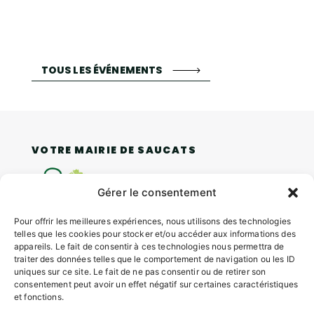
TOUS LES ÉVÉNEMENTS
VOTRE MAIRIE DE SAUCATS
Gérer le consentement
Pour offrir les meilleures expériences, nous utilisons des technologies
telles que les cookies pour stocker et/ou accéder aux informations des
appareils. Le fait de consentir à ces technologies nous permettra de
4 rue Louis Roger GIRAUDEAU,
traiter des données telles que le comportement de navigation ou les ID
uniques sur ce site. Le fait de ne pas consentir ou de retirer son
33650 SAUCATS
consentement peut avoir un effet négatif sur certaines caractéristiques
Tél.
05 57 97 70 20
et fonctions.
Mail.
mairie@saucats.fr