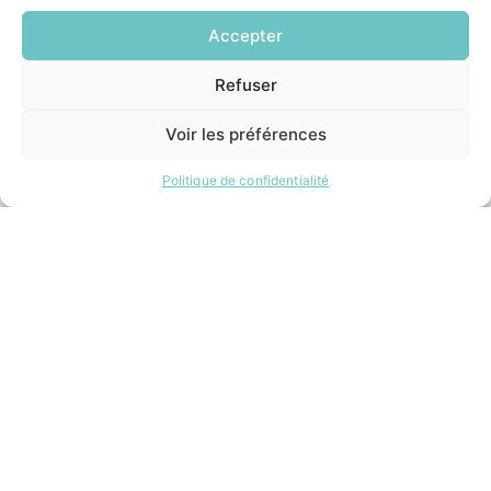
NOUS CONTACTER
Accepter
Refuser
EN
HORAIRES
1 CLIC
Voir les préférences
Lundi:
14h00 – 17h00
Mardi:
Politique de confidentialité
8h30 – 12h00 / 14h00 – 17h00
Mercredi:
8h30 – 12h00 / 14h00 – 17h00
Jeudi:
8h30 – 12h00 / 14h00 – 18h00
Vendredi:
8h30 – 12h00 / 14h00 – 16h30
ACCÉS RAPIDES
Contacter la mairie
Pôle santé
Le Saucatais
Formalités administratives