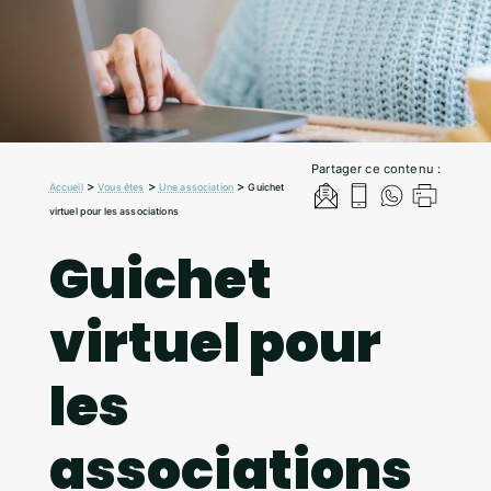
Partager ce contenu :
>
>
>
Accueil
Vous êtes
Une association
Guichet
virtuel pour les associations
Guichet
virtuel pour
les
associations