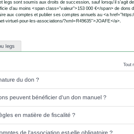
t legs sont soumis aux droits de succession, sauf lorsqu'il s'agit d
ficie d'au moins <span class="valeur">153 000 €</span> de dons doit
e aux comptes et publier ses comptes annuels au <a href="https:
chet-virtuel-pour-les-associations/?xml=R49635">JOAFE</a>.
ou legs
Tout 
 nature du don ?
ons peuvent bénéficier d'un don manuel ?
ègles en matière de fiscalité ?
omptes de l'association est-elle obligatoire ?