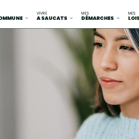
A
VIVRE
MES
MES
OMMUNE
A SAUCATS
DÉMARCHES
LOI