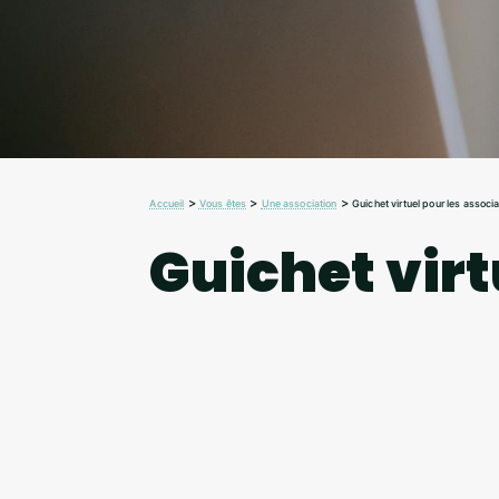
>
>
>
Accueil
Vous êtes
Une association
Guichet virtuel pour les associ
Guichet virt