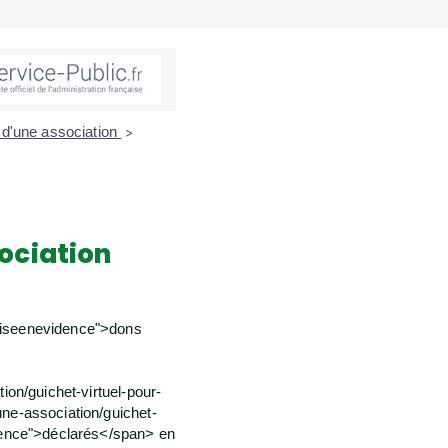
 d'une association
>
sociation
miseenevidence">dons
on/guichet-virtuel-pour-
ne-association/guichet-
dence">déclarés</span> en