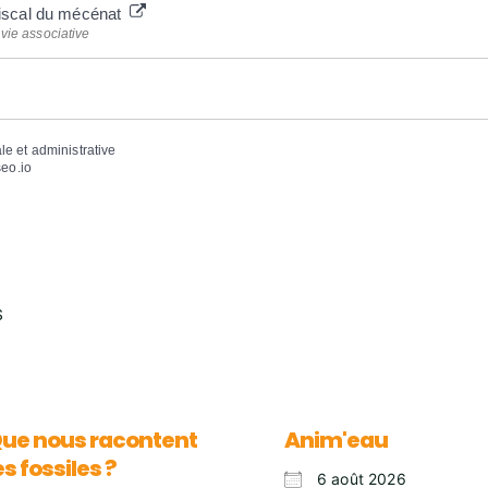
 fiscal du mécénat
 vie associative
ale et administrative
eo.io
S
ue nous racontent
Anim'eau
es fossiles ?
6 août 2026