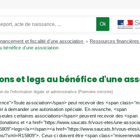
inancement et fiscalité d'une association
Ressources financières
>
u bénéfice d'une association
ons et legs au bénéfice d'une as
on de l'information légale et administrative (Première ministre)
nce">Toute association</span> peut recevoir des <span class="
r à demander une autorisation spéciale. En revanche, <span
eules certaines associations</span> peuvent recevoir des <span
nations et <a href="https://www.saucats.fr/vous-etes/une-associati
809">legs</a></span><a href="https://www.saucats.fr/vous-etes/u
tions/?xml=R15809">. Ceux-ci doivent être <span class="miseenevi