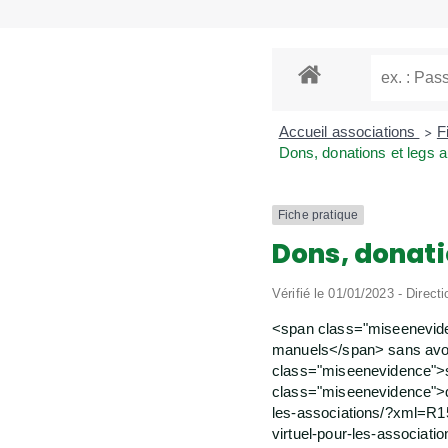
Accueil associations
F
>
Dons, donations et legs a
Fiche pratique
Dons, donati
Vérifié le 01/01/2023 - Directi
<span class="miseenevide
manuels</span> sans avoi
class="miseenevidence">s
class="miseenevidence">do
les-associations/?xml=R15
virtuel-pour-les-associa