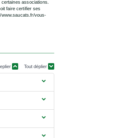
e certaines associations.
 faire certifier ses
//www.saucats.fr/vous-
replier
Tout déplier