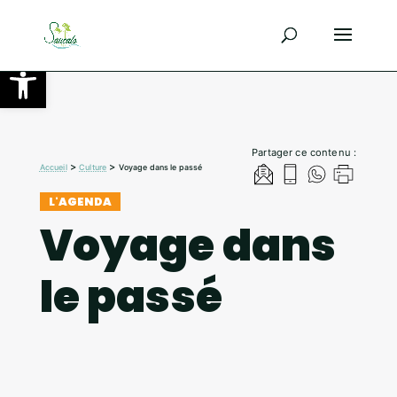
Ouvrir la barre d’outils
Partager ce contenu :
>
>
Accueil
Culture
Voyage dans le passé
L'AGENDA
Voyage dans
le passé