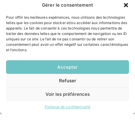
Gérer le consentement
Lundi:
14h00 – 17h00
Pour offrir les meilleures expériences, nous utilisons des technologies
Mardi:
telles que les cookies pour stocker et/ou accéder aux informations des
8h30 – 12h00 / 14h00 – 17h00
appareils. Le fait de consentir à ces technologies nous permettra de
Mercredi:
traiter des données telles que le comportement de navigation ou les ID
8h30 – 12h00 / 14h00 – 17h00
uniques sur ce site. Le fait de ne pas consentir ou de retirer son
Jeudi:
consentement peut avoir un effet négatif sur certaines caractéristiques
8h30 – 12h00 / 14h00 – 18h00
et fonctions.
Vendredi:
8h30 – 12h00 / 14h00 – 16h30
Accepter
ACCÉS RAPIDES
Refuser
EN
1 CLIC
Contacter la mairie
Pôle santé
Voir les préférences
Le Saucatais
Formalités administratives
Politique de confidentialité
Restauration scolaire
Demander un composteur