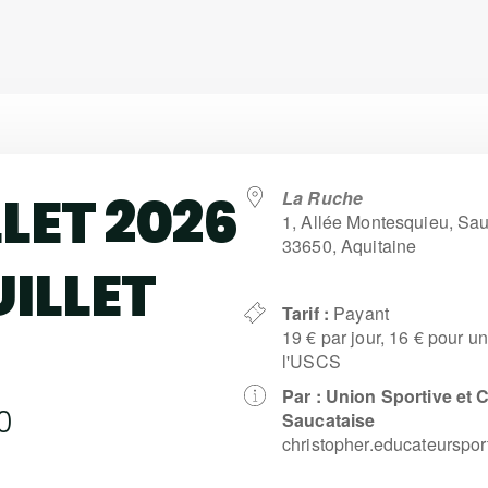
LLET 2026
La Ruche
1, Allée Montesquieu, S
33650, Aquitaine
UILLET
Tarif :
Payant
19 € par jour, 16 € pour 
l'USCS
Par :
Union Sportive et C
0
Saucataise
christopher.educateurspo