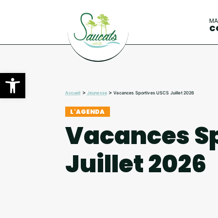
M
C
Ouvrir la barre d’outils
>
>
Accueil
Jeunesse
Vacances Sportives USCS Juillet 2026
L'AGENDA
Vacances Sp
Juillet 2026