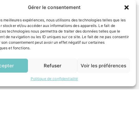
Gérer le consentement
les meilleures expériences, nous utilisons des technologies telles que les
r stocker et/ou accéder aux informations des appareils. Le fait de
INFORMATIONS LÉGALES
 ces technologies nous permettra de traiter des données telles que le
Mentions légales
t de navigation ou les ID uniques sur ce site. Le fait de ne pas consentir
r son consentement peut avoir un effet négatif sur certaines
Politique de confidentialité
ques et fonctions.
Plan du site
EN
1 CLIC
cepter
Refuser
Voir les préférences
ESPACE MUNICIPALITÉ
Politique de confidentialité
 un composteur