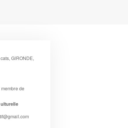
aucats, GIRONDE,
un membre de
ulturelle
rtif@gmail.com