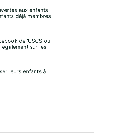
ouvertes aux enfants
enfants déjà membres
acebook del’USCS ou
r également sur les
ser leurs enfants à
Office 365
Outloo