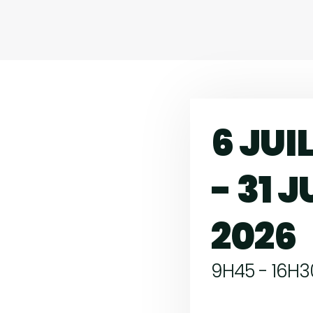
6 JUI
- 31 J
2026
9H45 - 16H3