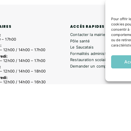
Pour offrir 
cookies pou
ACCÉS RAPIDES
AIRES
consentir à
Contacter la mairie
:
comportemen
 – 17h00
ou de retire
Pôle santé
caractéristi
:
Le Saucatais
– 12h00 / 14h00 – 17h00
Formalités administratives
edi:
Restauration scolaire
– 12h00 / 14h00 – 17h00
Ac
Demander un composteur
:
– 12h00 / 14h00 – 18h00
edi:
– 12h00 / 14h00 – 16h30
s
Formalités administratives
Restauration scolaire
Demander