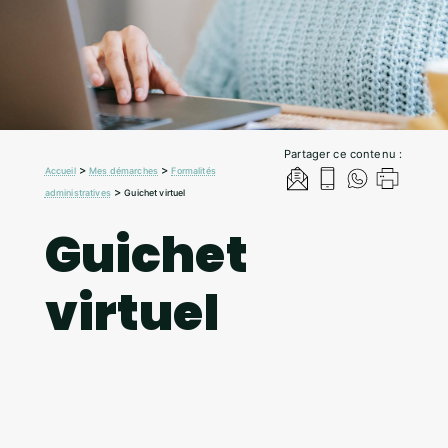
Partager ce contenu :
>
>
Accueil
Mes démarches
Formalités
>
administratives
Guichet virtuel
Guichet
virtuel