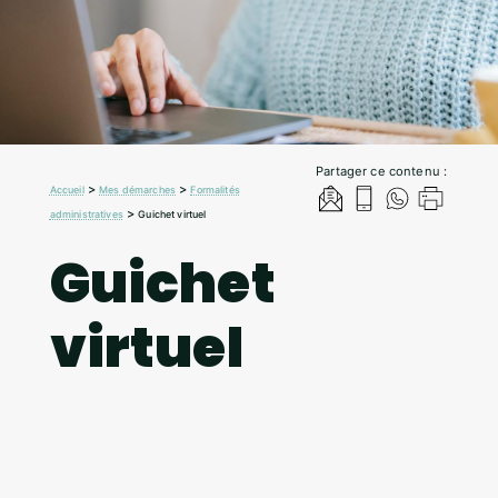
Partager ce contenu :
>
>
Accueil
Mes démarches
Formalités
>
administratives
Guichet virtuel
Guichet
virtuel