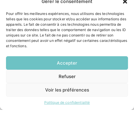
Gérer le consentement
Pour offrir les meilleures expériences, nous utilisons des technologies
ACCÉS RAPIDES
telles que les cookies pour stocker et/ou accéder aux informations des
appareils. Le fait de consentir à ces technologies nous permettra de
Contacter la mairie
traiter des données telles que le comportement de navigation ou les ID
Pôle santé
uniques sur ce site. Le fait de ne pas consentir ou de retirer son
consentement peut avoir un effet négatif sur certaines caractéristiques
Le Saucatais
et fonctions.
Formalités administratives
Restauration scolaire
Demander un composteur
Accepter
Refuser
EN
INFORMATIONS LÉGALES
1 CLIC
Voir les préférences
Mentions légales
Politique de confidentialité
Plan du site
Politique de confidentialité
ESPACE MUNICIPALITÉ