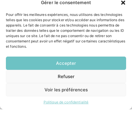
Gérer le consentement
ACCÉS RAPIDES
Pour offrir les meilleures expériences, nous utilisons des technologies
Contacter la mairie
telles que les cookies pour stocker et/ou accéder aux informations des
Pôle santé
appareils. Le fait de consentir à ces technologies nous permettra de
Le Saucatais
traiter des données telles que le comportement de navigation ou les ID
Formalités administratives
uniques sur ce site. Le fait de ne pas consentir ou de retirer son
Restauration scolaire
consentement peut avoir un effet négatif sur certaines caractéristiques
et fonctions.
Demander un composteur
Accepter
INFORMATIONS LÉGALES
Refuser
Mentions légales
EN
1 CLIC
Politique de confidentialité
Plan du site
Voir les préférences
Politique de confidentialité
ESPACE MUNICIPALITÉ