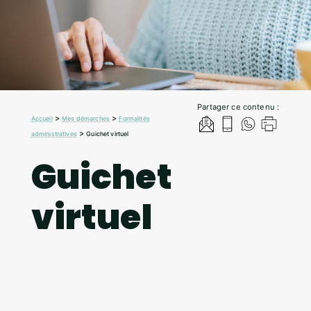
Partager ce contenu :
>
>
Accueil
Mes démarches
Formalités
>
administratives
Guichet virtuel
Guichet
virtuel