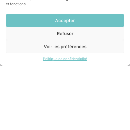
et fonctions.
INFORMATIONS LÉGALES
Accepter
Mentions légales
Politique de confidentialité
Refuser
EN
Plan du site
1 CLIC
Voir les préférences
ESPACE MUNICIPALITÉ
Politique de confidentialité
Contacter la mairie
Pôle santé
Le Saucatais
Formalités administratives
Restauration scolaire
Demander un composteur
Site développé avec ♥ par
Timecom