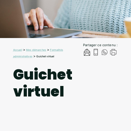
Partager ce contenu :
>
>
Accueil
Mes démarches
Formalités
>
administratives
Guichet virtuel
Guichet
virtuel