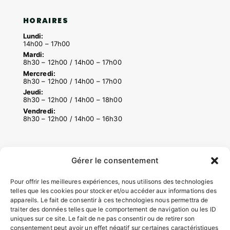
HORAIRES
Lundi:
14h00 – 17h00
Mardi:
8h30 – 12h00 / 14h00 – 17h00
Mercredi:
8h30 – 12h00 / 14h00 – 17h00
Jeudi:
8h30 – 12h00 / 14h00 – 18h00
Vendredi:
8h30 – 12h00 / 14h00 – 16h30
ACCÉS RAPIDES
Gérer le consentement
Contacter la mairie
Pôle santé
Pour offrir les meilleures expériences, nous utilisons des technologies
Le Saucatais
telles que les cookies pour stocker et/ou accéder aux informations des
appareils. Le fait de consentir à ces technologies nous permettra de
Formalités administratives
traiter des données telles que le comportement de navigation ou les ID
Restauration scolaire
uniques sur ce site. Le fait de ne pas consentir ou de retirer son
Demander un composteur
consentement peut avoir un effet négatif sur certaines caractéristiques