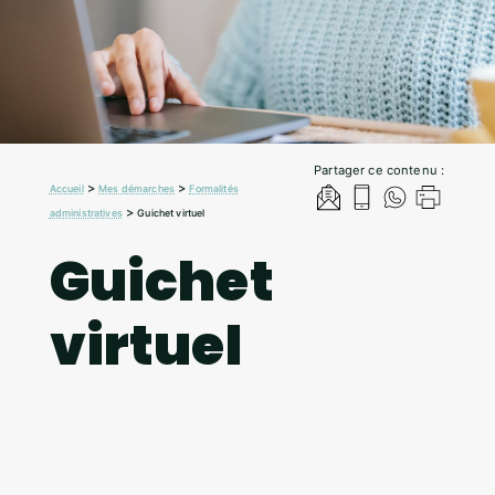
Partager ce contenu :
>
>
Accueil
Mes démarches
Formalités
>
administratives
Guichet virtuel
Guichet
virtuel