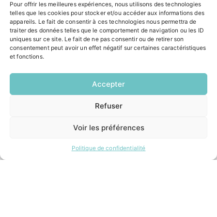
Pour offrir les meilleures expériences, nous utilisons des technologies
Contacter la mairie
telles que les cookies pour stocker et/ou accéder aux informations des
Pôle santé
appareils. Le fait de consentir à ces technologies nous permettra de
Le Saucatais
traiter des données telles que le comportement de navigation ou les ID
Formalités administratives
uniques sur ce site. Le fait de ne pas consentir ou de retirer son
Restauration scolaire
consentement peut avoir un effet négatif sur certaines caractéristiques
et fonctions.
Demander un composteur
Accepter
INFORMATIONS LÉGALES
Mentions légales
Refuser
EN
1 CLIC
Politique de confidentialité
Plan du site
Voir les préférences
Politique de confidentialité
ESPACE MUNICIPALITÉ
Contacter la mairie
Pôle santé
Le Saucatais