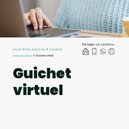
Partager ce contenu :
>
>
Accueil
Mes démarches
Formalités
>
administratives
Guichet virtuel
Guichet
virtuel