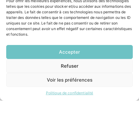
Pour offrir les meilleures expériences, nous utilisons des technologies
telles que les cookies pour stocker et/ou accéder aux informations des
Contacter la mairie
appareils. Le fait de consentir à ces technologies nous permettra de
Pôle santé
traiter des données telles que le comportement de navigation ou les ID
Le Saucatais
uniques sur ce site. Le fait de ne pas consentir ou de retirer son
Formalités administratives
consentement peut avoir un effet négatif sur certaines caractéristiques
et fonctions.
Restauration scolaire
Demander un composteur
Accepter
INFORMATIONS LÉGALES
Refuser
EN
1 CLIC
Mentions légales
Politique de confidentialité
Voir les préférences
Plan du site
Politique de confidentialité
ESPACE MUNICIPALITÉ