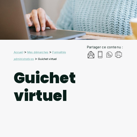
Partager ce contenu :
>
>
Accueil
Mes démarches
Formalités
>
administratives
Guichet virtuel
Guichet
virtuel