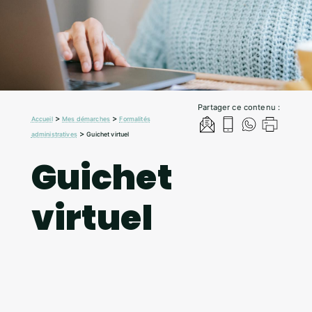
Partager ce contenu :
>
>
Accueil
Mes démarches
Formalités
>
administratives
Guichet virtuel
Guichet
virtuel