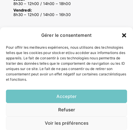
8h30 – 12h00 / 14h00 – 18h00
Vendredi:
8h30 – 12h00 / 14h00 – 16h30
ACCÉS RAPIDES
Gérer le consentement
Contacter la mairie
Pour offrir les meilleures expériences, nous utilisons des technologies
Pôle santé
telles que les cookies pour stocker et/ou accéder aux informations des
Le Saucatais
appareils. Le fait de consentir à ces technologies nous permettra de
Formalités administratives
traiter des données telles que le comportement de navigation ou les ID
Restauration scolaire
uniques sur ce site. Le fait de ne pas consentir ou de retirer son
consentement peut avoir un effet négatif sur certaines caractéristiques
Demander un composteur
et fonctions.
INFORMATIONS LÉGALES
Accepter
Mentions légales
Refuser
EN
Politique de confidentialité
1 CLIC
Plan du site
Voir les préférences