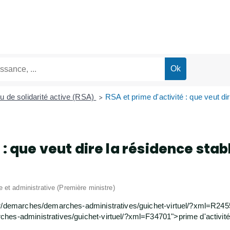
 de solidarité active (RSA)
RSA et prime d'activité : que veut di
>
 : que veut dire la résidence stab
le et administrative (Première ministre)
.fr/demarches/demarches-administratives/guichet-virtuel/?xml=R24
hes-administratives/guichet-virtuel/?xml=F34701">prime d'activit