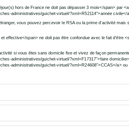
our(s) hors de France ne doit pas dépasser 3 mois</span> par <a
hes-administratives/guichet-virtuel/?xml=R52114">année civile</a
l'étranger, vous pouvez percevoir le RSA ou la prime d'activité mai
t effective</span> ne doit pas être confondue avec le fait d'être 
ctivité si vous êtes sans domicile fixe et vivez de façon permanen
hes-administratives/guichet-virtuel/?xml=F17317">faire domicilier
rches-administratives/guichet-virtuel/?xml=R24608">CCAS</a> ou 