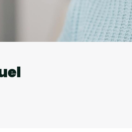
l
uel