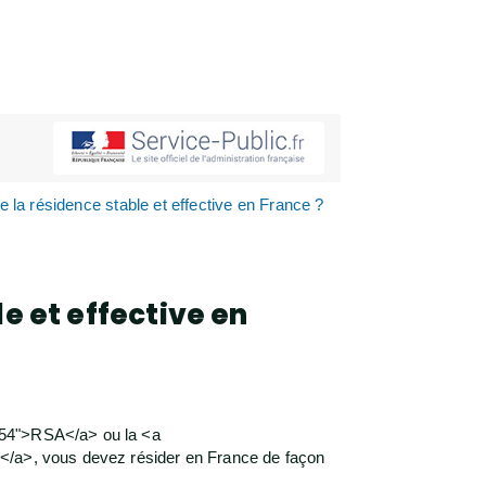
re la résidence stable et effective en France ?
le et effective en
554">RSA</a> ou la <a
é</a>, vous devez résider en France de façon