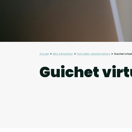
>
>
>
Accueil
Mes démarches
Formalités administratives
Guichet virtue
Guichet virt