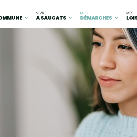
A
VIVRE
MES
MES
OMMUNE
A SAUCATS
DÉMARCHES
LOI