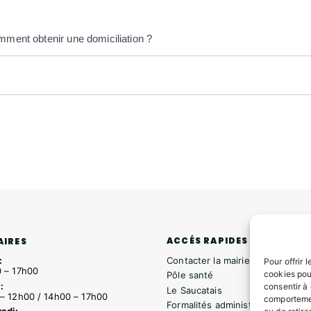
mment obtenir une domiciliation ?
ACCÉS RAPIDES
AIRES
Contacter la mairie
:
Pour offrir 
 – 17h00
cookies pou
Pôle santé
:
consentir à
Le Saucatais
– 12h00 / 14h00 – 17h00
comportemen
Formalités administratives