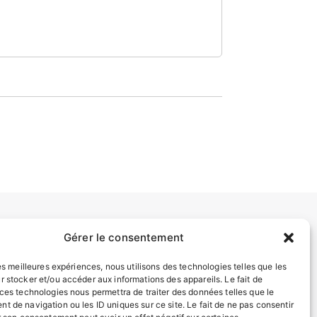
Gérer le consentement
INFORMATIONS LÉGALES
Mentions légales
les meilleures expériences, nous utilisons des technologies telles que les
r stocker et/ou accéder aux informations des appareils. Le fait de
Politique de confidentialité
 ces technologies nous permettra de traiter des données telles que le
Plan du site
t de navigation ou les ID uniques sur ce site. Le fait de ne pas consentir