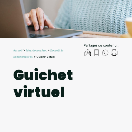
Partager ce contenu :
>
>
Accueil
Mes démarches
Formalités
>
administratives
Guichet virtuel
Guichet
virtuel