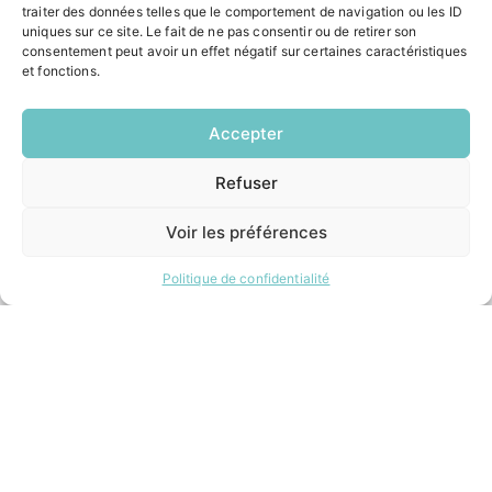
traiter des données telles que le comportement de navigation ou les ID
Formalités administratives
uniques sur ce site. Le fait de ne pas consentir ou de retirer son
Restauration scolaire
consentement peut avoir un effet négatif sur certaines caractéristiques
Demander un composteur
et fonctions.
Accepter
INFORMATIONS LÉGALES
Mentions légales
Refuser
EN
Politique de confidentialité
1 CLIC
Plan du site
Voir les préférences
Politique de confidentialité
ESPACE MUNICIPALITÉ
Contacter la mairie
Pôle santé
Le Saucatais
Formalités administratives
Restauration scolaire
Demander un composteur