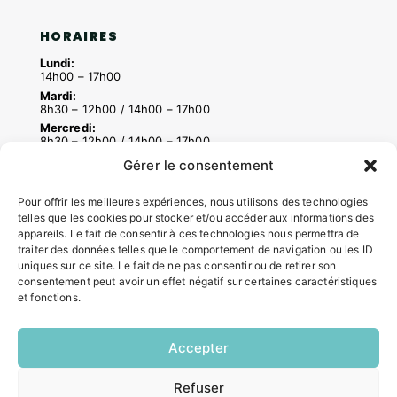
HORAIRES
Lundi:
14h00 – 17h00
Mardi:
8h30 – 12h00 / 14h00 – 17h00
Mercredi:
8h30 – 12h00 / 14h00 – 17h00
Jeudi:
Gérer le consentement
8h30 – 12h00 / 14h00 – 18h00
Vendredi:
Pour offrir les meilleures expériences, nous utilisons des technologies
8h30 – 12h00 / 14h00 – 16h30
telles que les cookies pour stocker et/ou accéder aux informations des
appareils. Le fait de consentir à ces technologies nous permettra de
traiter des données telles que le comportement de navigation ou les ID
ACCÉS RAPIDES
uniques sur ce site. Le fait de ne pas consentir ou de retirer son
consentement peut avoir un effet négatif sur certaines caractéristiques
Contacter la mairie
et fonctions.
Pôle santé
Le Saucatais
Accepter
Formalités administratives
Restauration scolaire
Refuser
Demander un composteur
EN