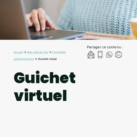
Partager ce contenu :
>
>
Accueil
Mes démarches
Formalités
>
administratives
Guichet virtuel
Guichet
virtuel