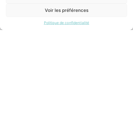
1 CLIC
Voir les préférences
INFORMATIONS LÉGALES
Politique de confidentialité
Mentions légales
Politique de confidentialité
Plan du site
ESPACE MUNICIPALITÉ
Contacter la mairie
Pôle santé
Le Saucatais
Formalités administratives
Restauration scolaire
Demander un composteur
Site développé avec ♥ par
Timecom