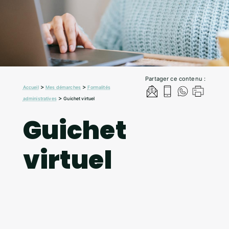
Partager ce contenu :
>
>
Accueil
Mes démarches
Formalités
>
administratives
Guichet virtuel
Guichet
virtuel