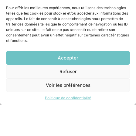
ACCÉS RAPIDES
Pour offrir les meilleures expériences, nous utilisons des technologies
telles que les cookies pour stocker et/ou accéder aux informations des
Contacter la mairie
appareils. Le fait de consentir à ces technologies nous permettra de
Pôle santé
traiter des données telles que le comportement de navigation ou les ID
Le Saucatais
uniques sur ce site. Le fait de ne pas consentir ou de retirer son
Formalités administratives
consentement peut avoir un effet négatif sur certaines caractéristiques
et fonctions.
Restauration scolaire
Demander un composteur
Accepter
INFORMATIONS LÉGALES
Refuser
EN
1 CLIC
Mentions légales
Politique de confidentialité
Voir les préférences
Plan du site
Politique de confidentialité
ESPACE MUNICIPALITÉ