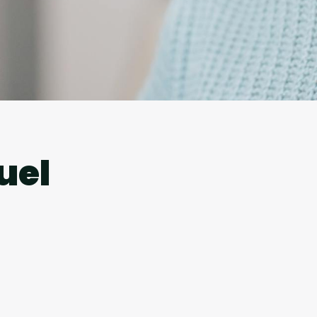
l
uel