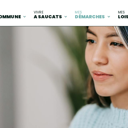
A
VIVRE
MES
MES
OMMUNE
A SAUCATS
DÉMARCHES
LOI