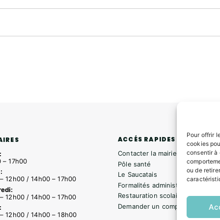
Pour offrir 
ACCÉS RAPIDES
AIRES
cookies pou
consentir à
Contacter la mairie
:
 – 17h00
comportemen
Pôle santé
ou de retire
:
Le Saucatais
– 12h00 / 14h00 – 17h00
caractéristi
Formalités administratives
edi:
Restauration scolaire
– 12h00 / 14h00 – 17h00
Ac
Demander un composteur
:
– 12h00 / 14h00 – 18h00