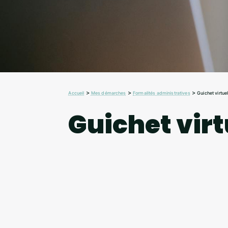
>
>
>
Accueil
Mes démarches
Formalités administratives
Guichet virtue
Guichet virt