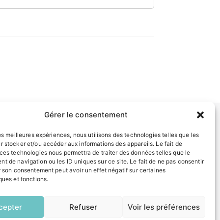
Gérer le consentement
les meilleures expériences, nous utilisons des technologies telles que les
INFORMATIONS LÉGALES
r stocker et/ou accéder aux informations des appareils. Le fait de
 ces technologies nous permettra de traiter des données telles que le
Mentions légales
t de navigation ou les ID uniques sur ce site. Le fait de ne pas consentir
Politique de confidentialité
r son consentement peut avoir un effet négatif sur certaines
Plan du site
ques et fonctions.
EN
1 CLIC
ESPACE MUNICIPALITÉ
cepter
Refuser
Voir les préférences