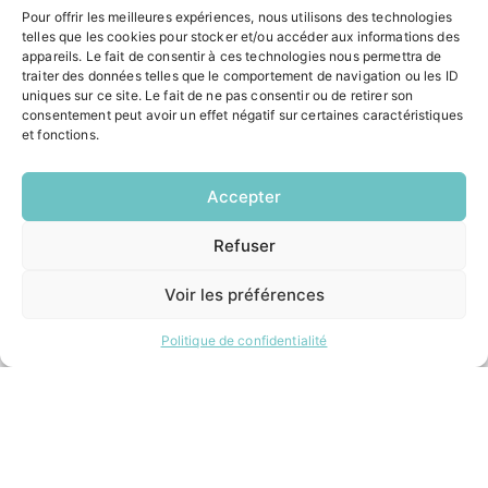
ACCÉS RAPIDES
Pour offrir les meilleures expériences, nous utilisons des technologies
telles que les cookies pour stocker et/ou accéder aux informations des
Contacter la mairie
appareils. Le fait de consentir à ces technologies nous permettra de
Pôle santé
traiter des données telles que le comportement de navigation ou les ID
Le Saucatais
uniques sur ce site. Le fait de ne pas consentir ou de retirer son
Formalités administratives
consentement peut avoir un effet négatif sur certaines caractéristiques
et fonctions.
Restauration scolaire
Demander un composteur
Accepter
INFORMATIONS LÉGALES
Refuser
EN
1 CLIC
Mentions légales
Politique de confidentialité
Voir les préférences
Plan du site
Politique de confidentialité
ESPACE MUNICIPALITÉ