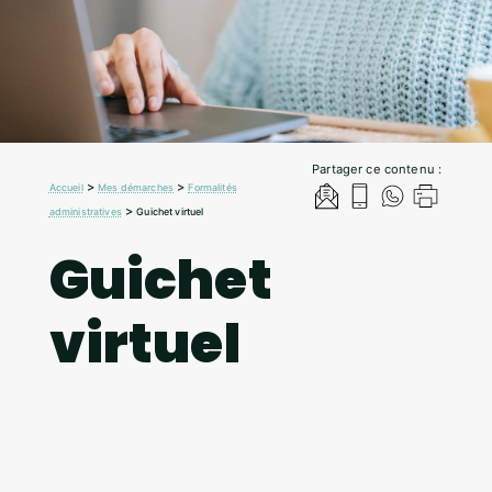
Partager ce contenu :
>
>
Accueil
Mes démarches
Formalités
>
administratives
Guichet virtuel
Guichet
virtuel