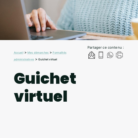
Partager ce contenu :
>
>
Accueil
Mes démarches
Formalités
>
administratives
Guichet virtuel
Guichet
virtuel