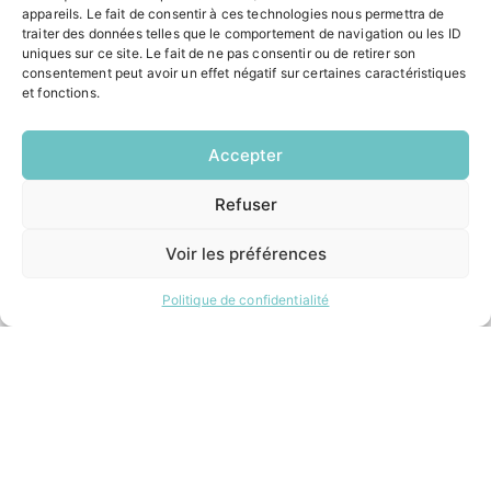
appareils. Le fait de consentir à ces technologies nous permettra de
Pôle santé
traiter des données telles que le comportement de navigation ou les ID
Le Saucatais
uniques sur ce site. Le fait de ne pas consentir ou de retirer son
Formalités administratives
consentement peut avoir un effet négatif sur certaines caractéristiques
et fonctions.
Restauration scolaire
Demander un composteur
Accepter
INFORMATIONS LÉGALES
Refuser
EN
1 CLIC
Mentions légales
Politique de confidentialité
Voir les préférences
Plan du site
Politique de confidentialité
ESPACE MUNICIPALITÉ
Contacter la mairie
Pôle santé
Le Saucatais