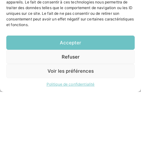
appareils. Le fait de consentir à ces technologies nous permettra de
Le Saucatais
traiter des données telles que le comportement de navigation ou les ID
Formalités administratives
uniques sur ce site. Le fait de ne pas consentir ou de retirer son
Restauration scolaire
consentement peut avoir un effet négatif sur certaines caractéristiques
Demander un composteur
et fonctions.
Accepter
INFORMATIONS LÉGALES
Mentions légales
Refuser
EN
Politique de confidentialité
1 CLIC
Plan du site
Voir les préférences
Politique de confidentialité
ESPACE MUNICIPALITÉ
Contacter la mairie
Pôle santé
Le Saucatais
Formalités administratives
Restauration scolaire
Demander un composteur