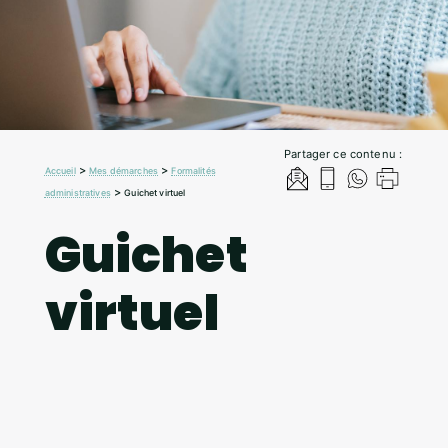
Partager ce contenu :
>
>
Accueil
Mes démarches
Formalités
>
administratives
Guichet virtuel
Guichet
virtuel