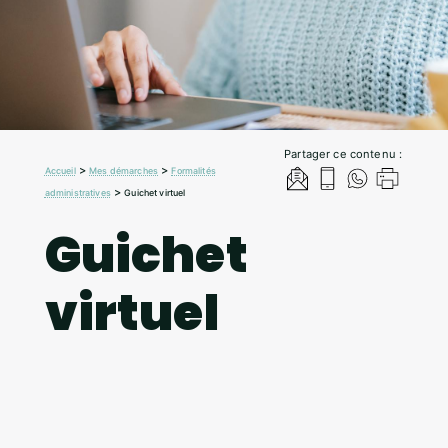
Partager ce contenu :
>
>
Accueil
Mes démarches
Formalités
>
administratives
Guichet virtuel
Guichet
virtuel