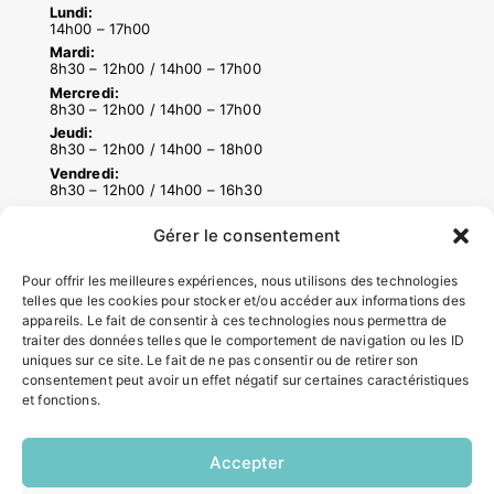
Lundi:
14h00 – 17h00
Mardi:
8h30 – 12h00 / 14h00 – 17h00
Mercredi:
8h30 – 12h00 / 14h00 – 17h00
Jeudi:
8h30 – 12h00 / 14h00 – 18h00
Vendredi:
8h30 – 12h00 / 14h00 – 16h30
Gérer le consentement
ACCÉS RAPIDES
Pour offrir les meilleures expériences, nous utilisons des technologies
Contacter la mairie
telles que les cookies pour stocker et/ou accéder aux informations des
Pôle santé
appareils. Le fait de consentir à ces technologies nous permettra de
traiter des données telles que le comportement de navigation ou les ID
Le Saucatais
uniques sur ce site. Le fait de ne pas consentir ou de retirer son
Formalités administratives
consentement peut avoir un effet négatif sur certaines caractéristiques
Restauration scolaire
et fonctions.
Demander un composteur
Accepter
INFORMATIONS LÉGALES