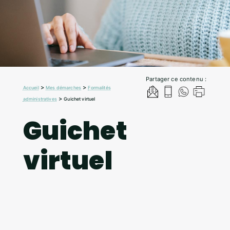
Partager ce contenu :
>
>
Accueil
Mes démarches
Formalités
>
administratives
Guichet virtuel
Guichet
virtuel