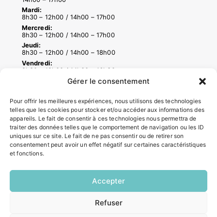
Mardi:
8h30 – 12h00 / 14h00 – 17h00
Mercredi:
8h30 – 12h00 / 14h00 – 17h00
Jeudi:
8h30 – 12h00 / 14h00 – 18h00
Vendredi:
8h30 – 12h00 / 14h00 – 16h30
Gérer le consentement
Pour offrir les meilleures expériences, nous utilisons des technologies
ACCÉS RAPIDES
telles que les cookies pour stocker et/ou accéder aux informations des
Contacter la mairie
appareils. Le fait de consentir à ces technologies nous permettra de
traiter des données telles que le comportement de navigation ou les ID
Pôle santé
uniques sur ce site. Le fait de ne pas consentir ou de retirer son
Le Saucatais
consentement peut avoir un effet négatif sur certaines caractéristiques
Formalités administratives
et fonctions.
Restauration scolaire
Demander un composteur
Accepter
INFORMATIONS LÉGALES
Refuser
EN
1 CLIC
Mentions légales