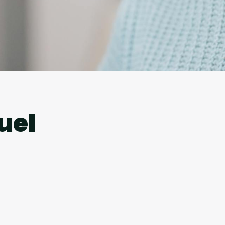
l
uel