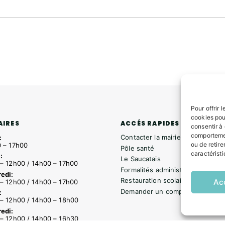
Pour offrir 
cookies pou
ACCÉS RAPIDES
AIRES
consentir à
comportemen
Contacter la mairie
:
ou de retire
 – 17h00
Pôle santé
caractéristi
:
Le Saucatais
– 12h00 / 14h00 – 17h00
Formalités administratives
edi:
Restauration scolaire
Ac
– 12h00 / 14h00 – 17h00
Demander un composteur
:
– 12h00 / 14h00 – 18h00
edi:
– 12h00 / 14h00 – 16h30