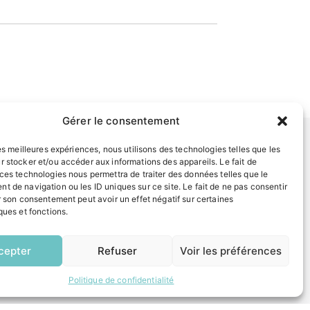
Gérer le consentement
les meilleures expériences, nous utilisons des technologies telles que les
r stocker et/ou accéder aux informations des appareils. Le fait de
INFORMATIONS LÉGALES
 ces technologies nous permettra de traiter des données telles que le
t de navigation ou les ID uniques sur ce site. Le fait de ne pas consentir
Mentions légales
r son consentement peut avoir un effet négatif sur certaines
Politique de confidentialité
ques et fonctions.
Plan du site
EN
1 CLIC
cepter
Refuser
Voir les préférences
ESPACE MUNICIPALITÉ
Politique de confidentialité