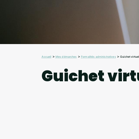
>
>
>
Accueil
Mes démarches
Formalités administratives
Guichet virtue
Guichet virt