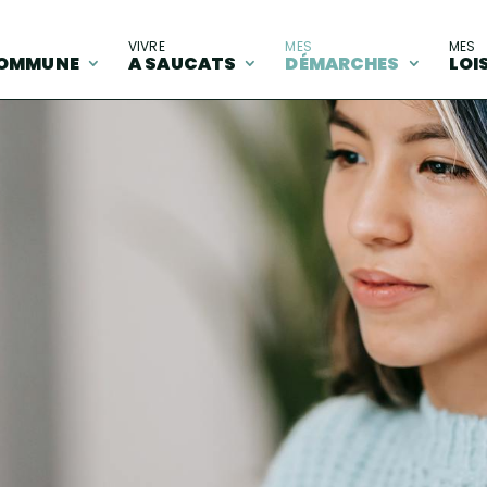
A
VIVRE
MES
MES
OMMUNE
A SAUCATS
DÉMARCHES
LOI