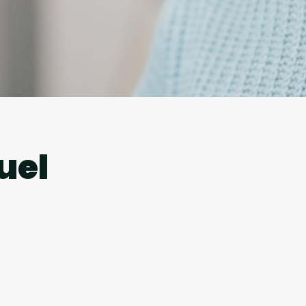
l
uel