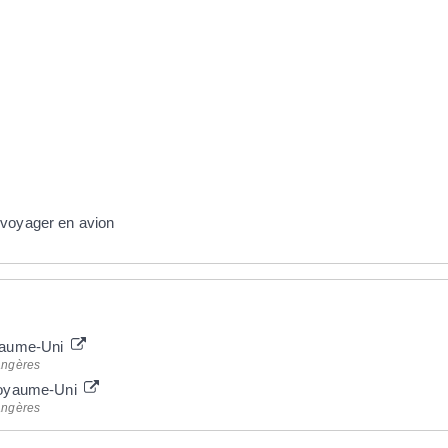
 voyager en avion
oyaume-Uni
rangères
 Royaume-Uni
rangères