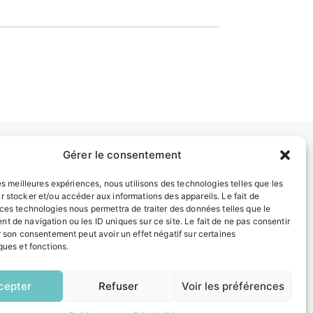
Gérer le consentement
INFORMATIONS LÉGALES
les meilleures expériences, nous utilisons des technologies telles que les
Mentions légales
r stocker et/ou accéder aux informations des appareils. Le fait de
Politique de confidentialité
 ces technologies nous permettra de traiter des données telles que le
t de navigation ou les ID uniques sur ce site. Le fait de ne pas consentir
Plan du site
r son consentement peut avoir un effet négatif sur certaines
ques et fonctions.
EN
ESPACE MUNICIPALITÉ
1 CLIC
cepter
Refuser
Voir les préférences