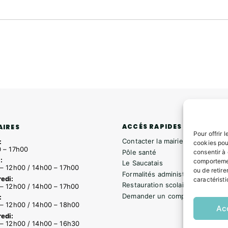
ACCÉS RAPIDES
AIRES
Pour offrir 
Contacter la mairie
:
cookies pou
 – 17h00
Pôle santé
consentir à
:
comportemen
Le Saucatais
– 12h00 / 14h00 – 17h00
ou de retire
Formalités administratives
edi:
caractéristi
Restauration scolaire
– 12h00 / 14h00 – 17h00
Demander un composteur
:
– 12h00 / 14h00 – 18h00
Ac
edi:
– 12h00 / 14h00 – 16h30