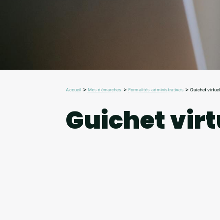
>
>
>
Accueil
Mes démarches
Formalités administratives
Guichet virtue
Guichet virt