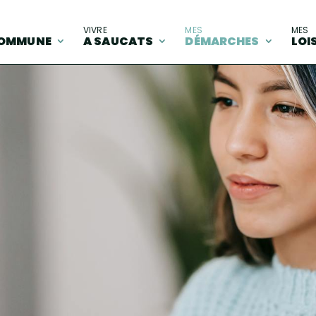
A
VIVRE
MES
MES
OMMUNE
A SAUCATS
DÉMARCHES
LOI