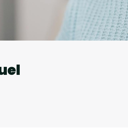
l
uel