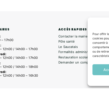
ACCÉS RAPIDES
AIRES
Pour offrir 
Contacter la mairie
:
cookies pou
 – 17h00
Pôle santé
consentir à
:
Le Saucatais
comportemen
– 12h00 / 14h00 – 17h00
ou de retire
Formalités administratives
edi:
caractéristi
Restauration scolaire
– 12h00 / 14h00 – 17h00
Demander un composteur
:
– 12h00 / 14h00 – 18h00
Ac
edi:
– 12h00 / 14h00 – 16h30