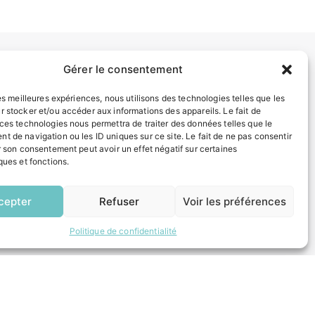
Gérer le consentement
INFORMATIONS LÉGALES
les meilleures expériences, nous utilisons des technologies telles que les
Mentions légales
r stocker et/ou accéder aux informations des appareils. Le fait de
Politique de confidentialité
 ces technologies nous permettra de traiter des données telles que le
Plan du site
t de navigation ou les ID uniques sur ce site. Le fait de ne pas consentir
r son consentement peut avoir un effet négatif sur certaines
ques et fonctions.
ESPACE MUNICIPALITÉ
EN
1 CLIC
cepter
Refuser
Voir les préférences
Politique de confidentialité