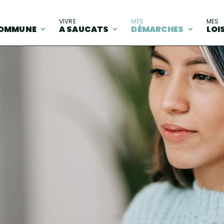
A
VIVRE
MES
MES
OMMUNE
A SAUCATS
DÉMARCHES
LOI