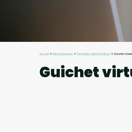
>
>
>
Accueil
Mes démarches
Formalités administratives
Guichet virtue
Guichet virt