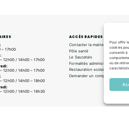
ACCÉS RAPIDES
AIRES
Pour offrir 
Contacter la mairie
:
cookies pou
 – 17h00
Pôle santé
consentir à
:
Le Saucatais
comportemen
– 12h00 / 14h00 – 17h00
ou de retire
Formalités administratives
edi:
caractéristi
Restauration scolaire
– 12h00 / 14h00 – 17h00
Demander un composteur
:
– 12h00 / 14h00 – 18h00
Ac
edi:
– 12h00 / 14h00 – 16h30