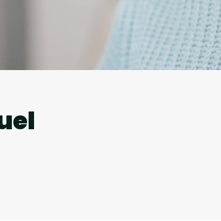
l
uel