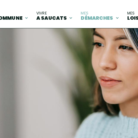
A
VIVRE
MES
MES
OMMUNE
A SAUCATS
DÉMARCHES
LOI