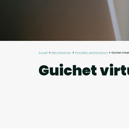
>
>
>
Accueil
Mes démarches
Formalités administratives
Guichet virtue
Guichet virt