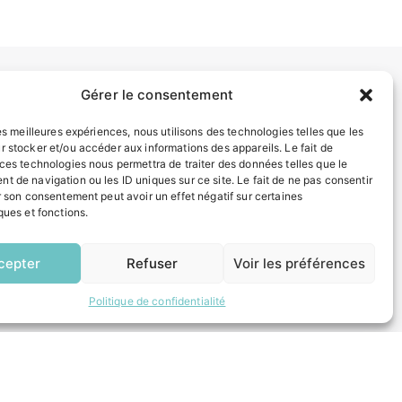
Gérer le consentement
INFORMATIONS LÉGALES
les meilleures expériences, nous utilisons des technologies telles que les
Mentions légales
r stocker et/ou accéder aux informations des appareils. Le fait de
Politique de confidentialité
 ces technologies nous permettra de traiter des données telles que le
Plan du site
t de navigation ou les ID uniques sur ce site. Le fait de ne pas consentir
r son consentement peut avoir un effet négatif sur certaines
ques et fonctions.
ESPACE MUNICIPALITÉ
EN
1 CLIC
cepter
Refuser
Voir les préférences
Politique de confidentialité