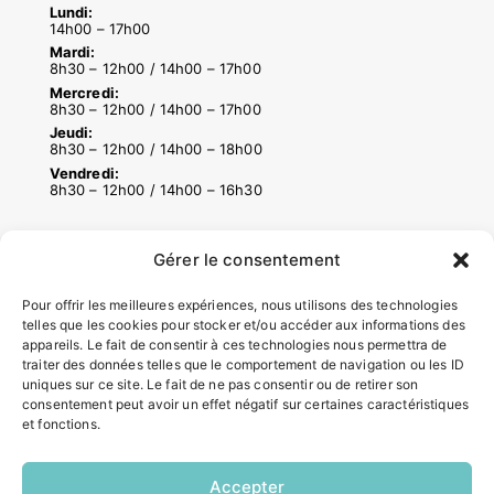
Lundi:
14h00 – 17h00
Mardi:
8h30 – 12h00 / 14h00 – 17h00
Mercredi:
8h30 – 12h00 / 14h00 – 17h00
Jeudi:
8h30 – 12h00 / 14h00 – 18h00
Vendredi:
8h30 – 12h00 / 14h00 – 16h30
Gérer le consentement
ACCÉS RAPIDES
Contacter la mairie
Pour offrir les meilleures expériences, nous utilisons des technologies
Pôle santé
telles que les cookies pour stocker et/ou accéder aux informations des
Le Saucatais
appareils. Le fait de consentir à ces technologies nous permettra de
traiter des données telles que le comportement de navigation ou les ID
Formalités administratives
uniques sur ce site. Le fait de ne pas consentir ou de retirer son
Restauration scolaire
consentement peut avoir un effet négatif sur certaines caractéristiques
Demander un composteur
et fonctions.
Accepter
INFORMATIONS LÉGALES