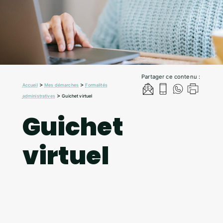
Partager ce contenu :
>
>
Accueil
Mes démarches
Formalités
>
administratives
Guichet virtuel
Guichet
virtuel