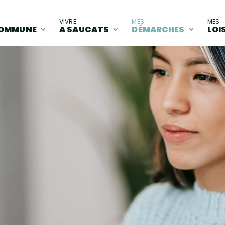
A
VIVRE
MES
MES
OMMUNE
A SAUCATS
DÉMARCHES
LOI