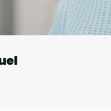
l
uel