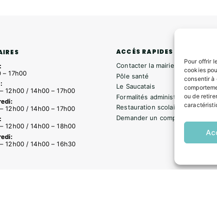
ACCÉS RAPIDES
AIRES
Pour offrir 
Contacter la mairie
:
cookies pou
 – 17h00
Pôle santé
consentir à
:
Le Saucatais
comportemen
– 12h00 / 14h00 – 17h00
ou de retire
Formalités administratives
edi:
caractéristi
Restauration scolaire
– 12h00 / 14h00 – 17h00
Demander un composteur
:
– 12h00 / 14h00 – 18h00
Ac
edi:
– 12h00 / 14h00 – 16h30
s
Formalités administratives
Restauration scolaire
Demander