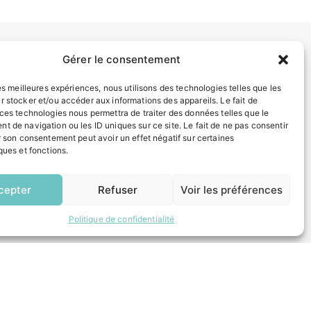
Gérer le consentement
INFORMATIONS LÉGALES
les meilleures expériences, nous utilisons des technologies telles que les
Mentions légales
r stocker et/ou accéder aux informations des appareils. Le fait de
Politique de confidentialité
 ces technologies nous permettra de traiter des données telles que le
Plan du site
t de navigation ou les ID uniques sur ce site. Le fait de ne pas consentir
r son consentement peut avoir un effet négatif sur certaines
ques et fonctions.
ESPACE MUNICIPALITÉ
EN
1 CLIC
cepter
Refuser
Voir les préférences
Politique de confidentialité
 un composteur