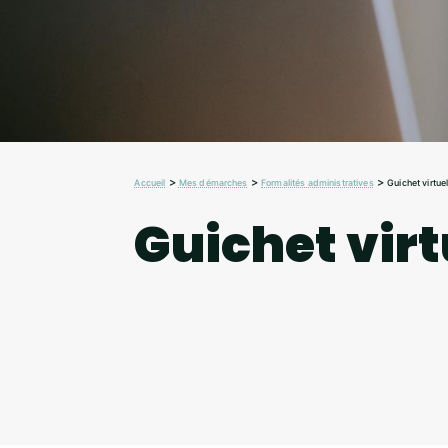
>
>
>
Accueil
Mes démarches
Formalités administratives
Guichet virtue
Guichet virt