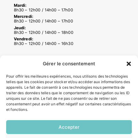
Mardi:
8h30 – 12h00 / 14h00 – 17h00
Mercredi:
8h30 – 12h00 / 14h00 – 17h00
Jeudi:
8h30 – 12h00 / 14h00 – 18h00
Vendredi:
8h30 – 12h00 / 14h00 – 16h30
Gérer le consentement
ACCÉS RAPIDES
Contacter la mairie
Pour offrir les meilleures expériences, nous utilisons des technologies
Pôle santé
telles que les cookies pour stocker et/ou accéder aux informations des
Le Saucatais
appareils. Le fait de consentir à ces technologies nous permettra de
traiter des données telles que le comportement de navigation ou les ID
Formalités administratives
uniques sur ce site. Le fait de ne pas consentir ou de retirer son
Restauration scolaire
consentement peut avoir un effet négatif sur certaines caractéristiques
Demander un composteur
et fonctions.
Accepter
INFORMATIONS LÉGALES
Mentions légales