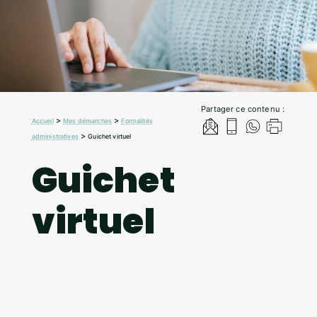
Partager ce contenu :
>
>
Accueil
Mes démarches
Formalités
>
administratives
Guichet virtuel
Guichet
virtuel