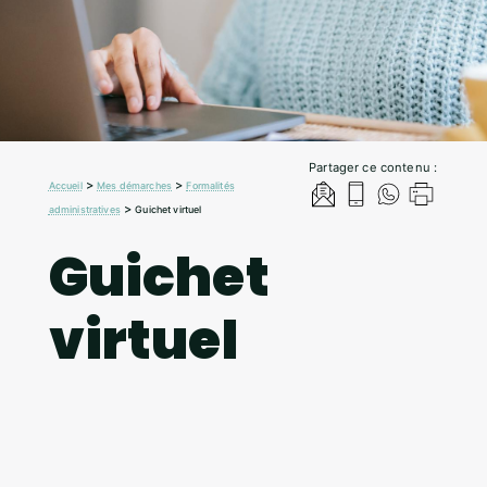
Partager ce contenu :
>
>
Accueil
Mes démarches
Formalités
>
administratives
Guichet virtuel
Guichet
virtuel