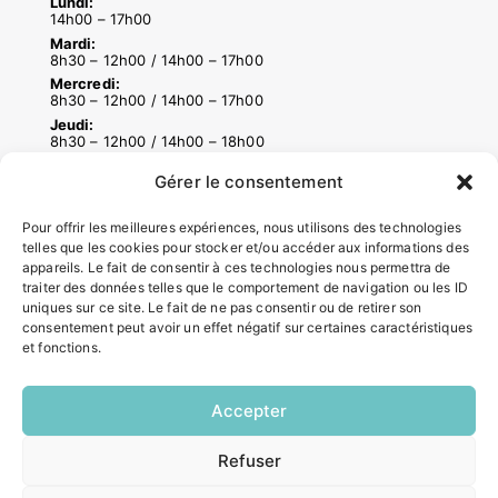
Lundi:
14h00 – 17h00
Mardi:
8h30 – 12h00 / 14h00 – 17h00
Mercredi:
8h30 – 12h00 / 14h00 – 17h00
Jeudi:
8h30 – 12h00 / 14h00 – 18h00
Vendredi:
Gérer le consentement
8h30 – 12h00 / 14h00 – 16h30
Pour offrir les meilleures expériences, nous utilisons des technologies
telles que les cookies pour stocker et/ou accéder aux informations des
ACCÉS RAPIDES
appareils. Le fait de consentir à ces technologies nous permettra de
traiter des données telles que le comportement de navigation ou les ID
Contacter la mairie
uniques sur ce site. Le fait de ne pas consentir ou de retirer son
Pôle santé
consentement peut avoir un effet négatif sur certaines caractéristiques
Le Saucatais
et fonctions.
Formalités administratives
Restauration scolaire
Accepter
Demander un composteur
Refuser
EN
1 CLIC
INFORMATIONS LÉGALES