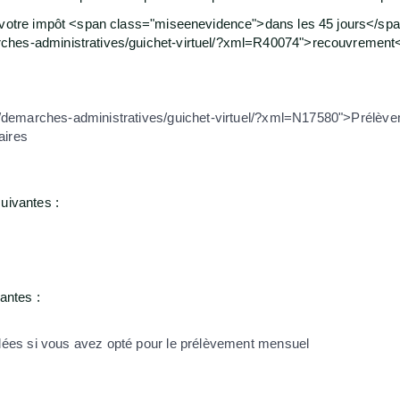
é votre impôt <span class="miseenevidence">dans les 45 jours</spa
ches-administratives/guichet-virtuel/?xml=R40074">recouvrement
s/demarches-administratives/guichet-virtuel/?xml=N17580">Prélèv
aires
uivantes :
antes :
ées si vous avez opté pour le prélèvement mensuel