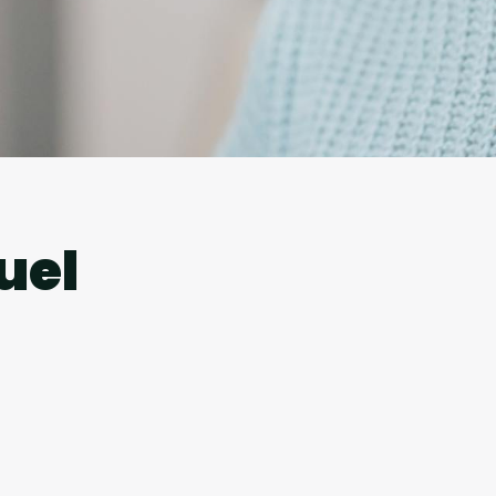
l
uel