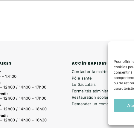
Pour offrir 
ACCÉS RAPIDES
AIRES
cookies pou
Contacter la mairie
:
consentir à
 – 17h00
comportemen
Pôle santé
:
ou de retire
Le Saucatais
– 12h00 / 14h00 – 17h00
caractéristi
Formalités administratives
edi:
Restauration scolaire
– 12h00 / 14h00 – 17h00
Demander un composteur
:
Ac
– 12h00 / 14h00 – 18h00
edi:
– 12h00 / 14h00 – 16h30