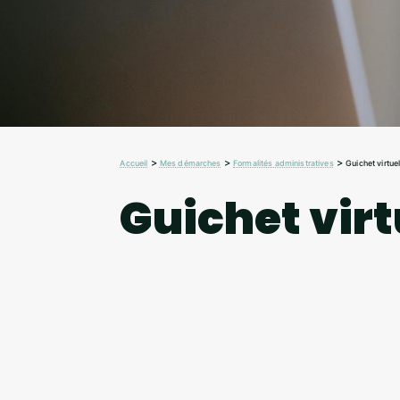
>
>
>
Accueil
Mes démarches
Formalités administratives
Guichet virtue
Guichet virt