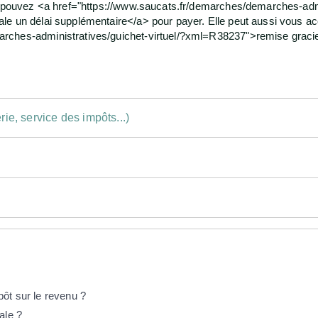
us pouvez <a href="https://www.saucats.fr/demarches/demarches-admi
le un délai supplémentaire</a> pour payer. Elle peut aussi vous a
ches-administratives/guichet-virtuel/?xml=R38237">remise gracieuse
ie, service des impôts...)
ôt sur le revenu ?
ale ?