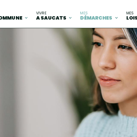
A
VIVRE
MES
MES
OMMUNE
A SAUCATS
DÉMARCHES
LOI