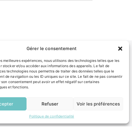
Gérer le consentement
les meilleures expériences, nous utilisons des technologies telles que les
INFORMATIONS LÉGALES
r stocker et/ou accéder aux informations des appareils. Le fait de
Mentions légales
 ces technologies nous permettra de traiter des données telles que le
t de navigation ou les ID uniques sur ce site. Le fait de ne pas consentir
Politique de confidentialité
r son consentement peut avoir un effet négatif sur certaines
Plan du site
ques et fonctions.
EN
1 CLIC
ESPACE MUNICIPALITÉ
cepter
Refuser
Voir les préférences
Politique de confidentialité