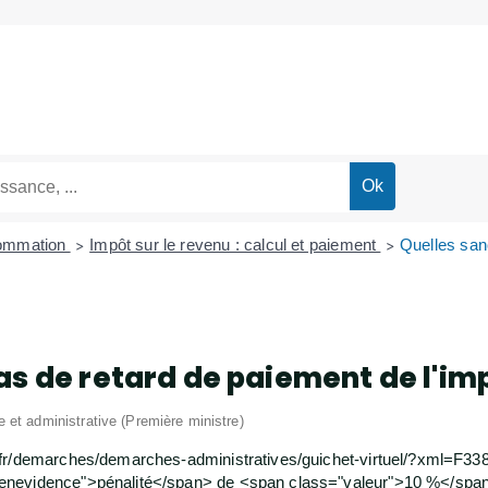
sommation
Impôt sur le revenu : calcul et paiement
Quelles san
>
>
as de retard de paiement de l'im
le et administrative (Première ministre)
fr/demarches/demarches-administratives/guichet-virtuel/?xml=F338
enevidence">pénalité</span> de <span class="valeur">10 %</span>