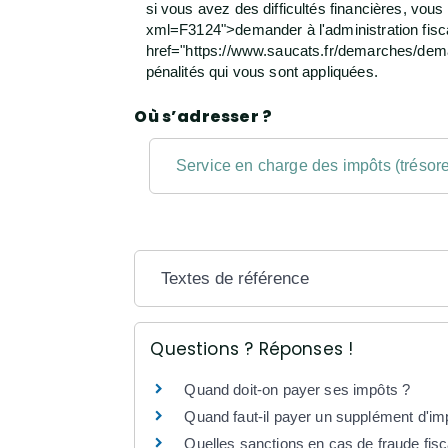
si vous avez des difficultés financières, vo
xml=F3124">demander à l'administration fisca
href="https://www.saucats.fr/demarches/demar
pénalités qui vous sont appliquées.
Où s’adresser ?
Service en charge des impôts (trésorer
Textes de référence
Questions ? Réponses !
Quand doit-on payer ses impôts ?
Quand faut-il payer un supplément d'imp
Quelles sanctions en cas de fraude fisc